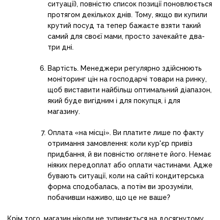
ситуації), повністю список позиції поновлюється
протягом декількох днів. Тому, якщо ви купили
крутий посуд та тепер бажаєте взяти такий
самий для своєї мами, просто зачекайте два-
три дні.
Вартість. Менеджери регулярно здійснюють
моніторинг цін на господарчі товари на ринку,
щоб виставити найбільш оптимальний діапазон,
який буде вигідним і для покупця, і для
магазину.
Оплата «на місці». Ви платите лише по факту
отримання замовлення: коли кур'єр привіз
придбання, й ви повністю оглянете його. Немає
ніяких передоплат або оплати частинами. Адже
бувають ситуації, коли на сайті кондитерська
форма сподобалась, а потім ви зрозуміли,
побачивши наживо, що це не ваше?
Крім того, магазин ніколи не зупиняється на досягнутому