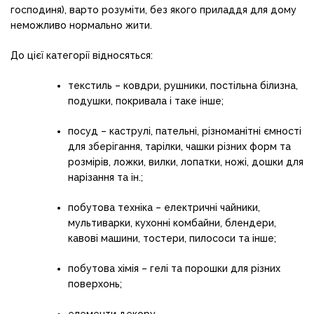
господиня), варто розуміти, без якого приладдя для дому
неможливо нормально жити.
До цієї категорії відносяться:
текстиль – ковдри, рушники, постільна білизна,
подушки, покривала і таке інше;
посуд – каструлі, пательні, різноманітні ємності
для зберігання, тарілки, чашки різних форм та
розмірів, ложки, вилки, лопатки, ножі, дошки для
нарізання та ін.;
побутова техніка – електричні чайники,
мультиварки, кухонні комбайни, блендери,
кавові машини, тостери, пилососи та інше;
побутова хімія – гелі та порошки для різних
поверхонь;
елементи декору.