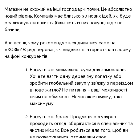
Магазин не схожий на інші господарчі точки. Це абсолютно
новий рівень. Компанія має близько 30 нових ідей, які буде
реалізовувати в життя (більшість із них покупці ніде не
бачили).
Але все ж, чому рекомендується дивитися саме на
«ХОЗІ»? Є ряд переваг, які виділяють інтернет-платформу
на фоні конкурентів.
Відсутність мінімальної суми для замовлення.
Хочете взяти одну дерев’яну лопатку або
зробити глобальний закуп у зв’язку з переїздом
в нове житло? Не питання – ваші можливості
нічим не обмежені. Немає як мінімуму, так і
максимуму.
Відсутність браку. Продукція регулярно
проходить огляд, зберігається в спеціальних та
чистих місцях. Все робиться для того, щоб ви
не розчарувалися, отримавши своє