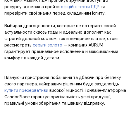
Компанія Равлик ПДР пропонує зручний доступ до
ресурсу, де можна пройти
офіційні тести ПДР
та
перевірити свої знання перед складанням іспиту.
Выбирая драгоценности, которые не потеряют своей
актуальности сквозь годы и идеально дополнят как
строгий деловой костюм, так и вечернее платье, стоит
рассмотреть
серьги золото
— компания AURUM
гарантирует премиальное исполнение и максимальный
комфорт в каждой детали.
Плануючи пристрасне побачення та дбаючи про безпеку
свого партнера, найкращим рішенням буде заздалегідь
купити презервативи
високої міцності, і онлайн-платформа
CandorPlace гарантує оригінальність усієї продукції,
правильні умови зберігання та швидку відправку.