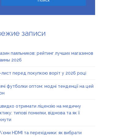
вежие записи
азин паяльников: рейтинг лучших магазинов
аины 2026
-лист перед покупкою воріт у 2026 році
ячі футболки оптом: модні тенденції на цей
он
швидко отримати ліцензію на медичну
ктику: типові помилки, відмова та як її
кнути
\’єми HDMI та перехідники: як вибрати