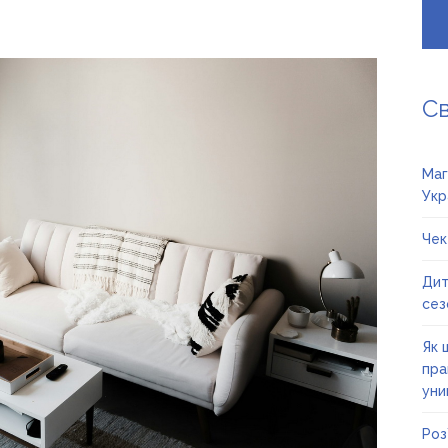
С
Маг
Укр
Чек
Дит
сез
Як 
пра
уни
Роз