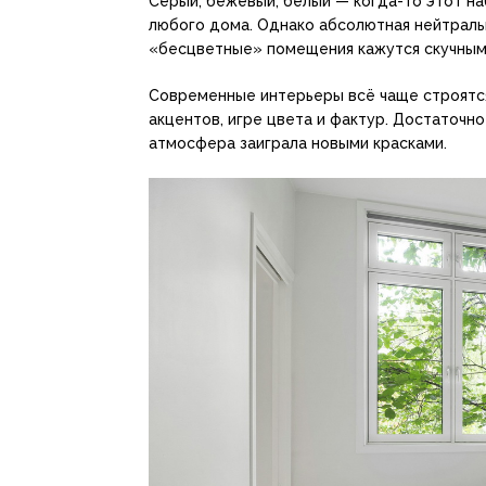
Серый, бежевый, белый — когда-то этот на
любого дома. Однако абсолютная нейтраль
«бесцветные» помещения кажутся скучным
Современные интерьеры всё чаще строятся
акцентов, игре цвета и фактур. Достаточн
атмосфера заиграла новыми красками.