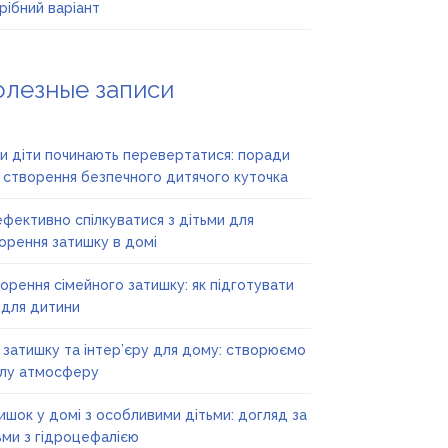
рібний варіант
олезные записи
и діти починають перевертатися: поради
 створення безпечного дитячого куточка
ефективно спілкуватися з дітьми для
орення затишку в домі
орення сімейного затишку: як підготувати
 для дитини
ї затишку та інтер’єру для дому: створюємо
лу атмосферу
ишок у домі з особливими дітьми: догляд за
ьми з гідроцефалією