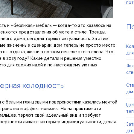
пот
П
ть и «безликая» мебель — когда-то это казалось на
меняются представления об уюте и стиле. Тренды,
ного дома, сегодня теряют актуальность. За этим
овые жизненные сценарии: дом теперь не просто место
Кол
оты, отдыха, жизни в полном смысле этого слова. Что
для
 в 2025 году? Какие детали и решения уместно
сто для свежих идей и по-настоящему уютных
Як 
ств
мерная холодность
Ств
дім
ая с белыми глянцевыми поверхностями казались мечтой
Іде
ранства и эффект новизны. Но на практике эти
теп
альцев, теряют свой идеальный вид и требуют
оверхности лишают интерьер индивидуальности, делая
Зат
діт