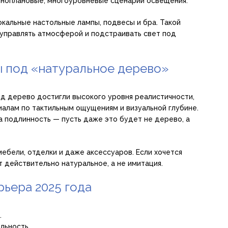
зноплановые, многоуровневые сценарии освещения.
окальные настольные лампы, подвесы и бра. Такой
 управлять атмосферой и подстраивать свет под
 под «натуральное дерево»
од дерево достигли высокого уровня реалистичности,
иалам по тактильным ощущениям и визуальной глубине.
а подлинность — пусть даже это будет не дерево, а
ебели, отделки и даже аксессуаров. Если хочется
т действительно натуральное, а не имитация.
ьера 2025 года
.
льность.