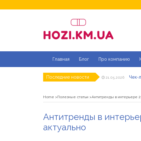
Главная
Блог
Про компанию
Чек-л
Последние новости
21.05.2026
Дитя
20.05.2026
Як ш
18.05.2026
Home
Полезные статьи
Антитренды в интерьере 2
Роз\
07.05.2026
Натур
16.04.2026
Магаз
01.07.2026
Антитренды в интерьер
актуально