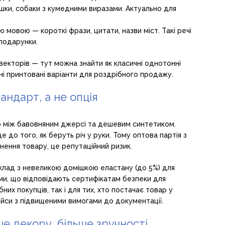
ішки, собаки з кумедними виразами. Актуально для
ю мовою — короткі фрази, цитати, назви міст. Такі речі
 подарунки.
векторів — тут можна знайти як класичні однотонні
ні принтовані варіанти для роздрібного продажу.
андарт, а не опція
ю між бавовняним джерсі та дешевим синтетиком.
 до того, як беруть річ у руки. Тому оптова партія з
нення товару, це репутаційний ризик.
лад з невеликою домішкою еластану (до 5%) для
ми, що відповідають сертифікатам безпеки для
их покупців, так і для тих, хто постачає товар у
ейси з підвищеними вимогами до документації.
ше декору, більше зручності