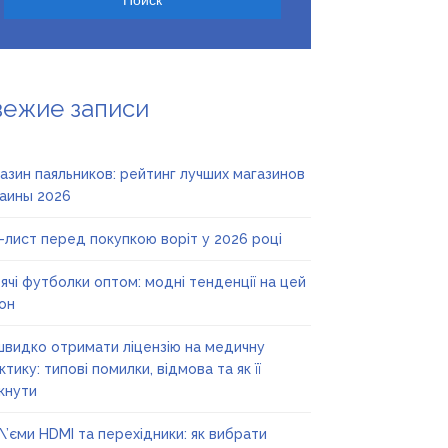
вежие записи
азин паяльников: рейтинг лучших магазинов
аины 2026
-лист перед покупкою воріт у 2026 році
ячі футболки оптом: модні тенденції на цей
он
швидко отримати ліцензію на медичну
ктику: типові помилки, відмова та як її
кнути
\’єми HDMI та перехідники: як вибрати