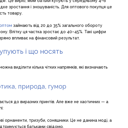
яг. Це виріб, який батьки купують у середньому 4–6
идке зростання і зношуваність. Для оптового покупця це
сть товару.
 оптом
займають від 20 до 35% загального обороту
ону. Влітку ця частка зростає до 40–45%. Такі цифри
прямо впливає на фінансовий результат.
купують і що носять
можна виділити кілька чітких напрямків, які визначають
отика, природа, гумор
тається до виразних принтів. Але вже не хаотичних — а
і:
і орнаменти, тризуби, соняшники. Це не данина моді, а
підтримується батьками свідомо.