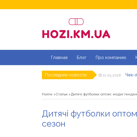
Главная
Блог
Про компанию
Чек-л
Последние новости
21.05.2026
Дитя
20.05.2026
Як ш
18.05.2026
Home
Статьи
Дитячі футболки оптом: модні тенден
Роз\
07.05.2026
Натур
16.04.2026
Магаз
01.07.2026
Дитячі футболки оптом:
сезон