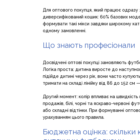
Для оптового покупця, який працює одразу з
диверсифікований кошик: 60% базових моде
формувати такі мікси завдяки широкому ката
одному замовленні.
Що знають професіонали
Досвідчені оптові покупці замовляють футб
Логіка проста: дитина виросте до наступног
підійде дитині через рік, вони часто купую
тримати на складі лінійку від 86 до 152 см 
Другий момент: колір впливає на швидкість
продажів, білі, чорні та яскраво-червоні ф
або складні відтінки. При формуванні опто
урахуванням цього правила.
Бюджетна оцінка: скільки 