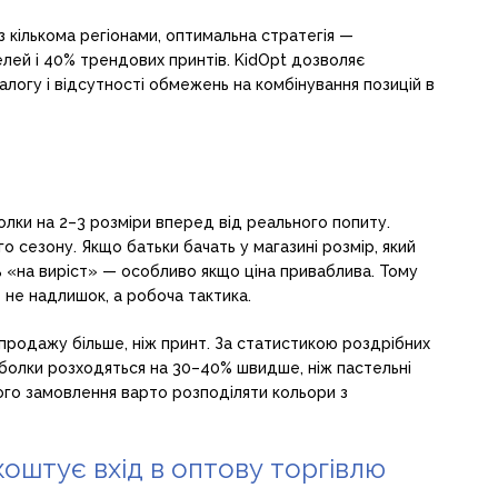
 кількома регіонами, оптимальна стратегія —
лей і 40% трендових принтів. KidOpt дозволяє
логу і відсутності обмежень на комбінування позицій в
олки на 2–3 розміри вперед від реального попиту.
о сезону. Якщо батьки бачать у магазині розмір, який
ть «на виріст» — особливо якщо ціна приваблива. Тому
— не надлишок, а робоча тактика.
 продажу більше, ніж принт. За статистикою роздрібних
утболки розходяться на 30–40% швидше, ніж пастельні
вого замовлення варто розподіляти кольори з
коштує вхід в оптову торгівлю