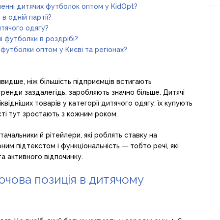
ленні дитячих футболок оптом у KidOpt?
в одній партії?
итячого одягу?
 футболки в роздрібі?
і футболки оптом у Києві та регіонах?
видше, ніж більшість підприємців встигають
тренди заздалегідь, заробляють значно більше. Дитячі
відніших товарів у категорії дитячого одягу: їх купують
ості тут зростають з кожним роком.
тачальники й рітейлери, які роблять ставку на
рним підтекстом і функціональність — тобто речі, які
а активного відпочинку.
чова позиція в дитячому