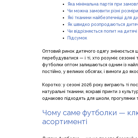
Яка мінімальна партія при замов
Чи можна замовити різні розміри 
Які тканини найбезпечніші для д
Як швидко розпродаються дитячі
Чи відрізняється попит на дитяч
Підсумок
Оптовий ринок дитячого одягу змінюється ш
перебудуватися — і ті, хто розуміє сезонні 
футболки оптом залишаються одним із найлік
постійно, у великих обсягах, і вимоги до як
Коротко: у сезоні 2026 року виграють ті пос
натуральні тканини, яскраві принти з культу
однаково підходять для школи, прогулянки т
Чому саме футболки — клю
асортименті