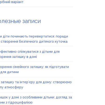
рібний варіант
олезные записи
и діти починають перевертатися: поради
 створення безпечного дитячого куточка
ефективно спілкуватися з дітьми для
орення затишку в домі
орення сімейного затишку: як підготувати
 для дитини
ї затишку та інтер’єру для дому: створюємо
лу атмосферу
ишок у домі з особливими дітьми: догляд за
ьми з гідроцефалією