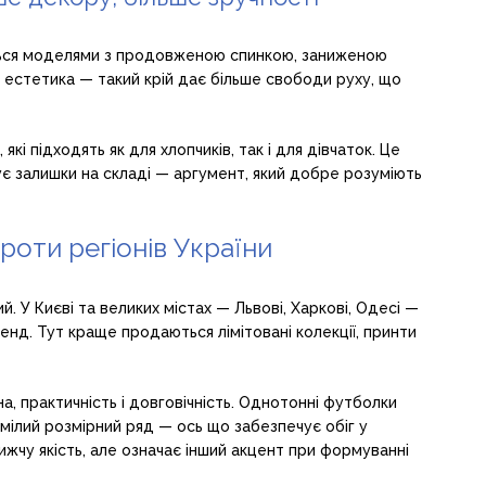
ться моделями з продовженою спинкою, заниженою
 естетика — такий крій дає більше свободи руху, що
які підходять як для хлопчиків, так і для дівчаток. Це
 залишки на складі — аргумент, який добре розуміють
проти регіонів України
й. У Києві та великих містах — Львові, Харкові, Одесі —
ренд. Тут краще продаються лімітовані колекції, принти
на, практичність і довговічність. Однотонні футболки
умілий розмірний ряд — ось що забезпечує обіг у
нижчу якість, але означає інший акцент при формуванні