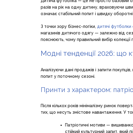
Дитяча футболка — це не просто базовий од
разів на рік на одну дитину, враховуючи шв
означає стабільний попит і швидку оборотні
З точки зору бізнес-логіки,
дитячі футболки
магазинів дитячого одягу — залежно від сез
пояснюють, чому правильний вибір колекції 
Модні тенденції 2026: що 
Аналізуючи дані продажів і запити покупців, 
попит у поточному сезоні.
Принти з характером: патрі
Після кількох років мінімалізму ринок повер
тих, що несуть змістове навантаження. У топ
Патріотичні мотиви — вишиванков
стійкий культурний запит, який 