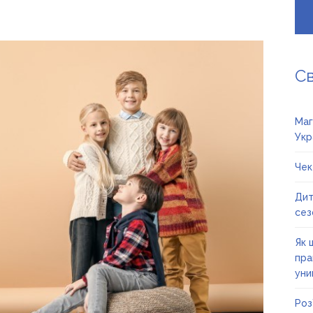
С
Маг
Укр
Чек
Дит
сез
Як 
пра
уни
Роз