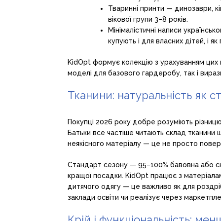
Тваринні принти — динозаври, к
вікової групи 3–8 років.
Мінімалістичні написи українсько
купують і для власних дітей, і як
KidOpt формує колекцію з урахуванням цих 
моделі для базового гардеробу, так і вираз
Тканини: натуральність як ст
Покупці 2026 року добре розуміють різниц
Батьки все частіше читають склад тканини ще
неякісного матеріалу — це не просто повер
Стандарт сезону — 95–100% бавовна або ск
кращої посадки. KidOpt працює з матеріала
дитячого одягу — це важливо як для роздрібн
заклади освіти чи реалізує через маркетпл
Крій і функціональність: мен