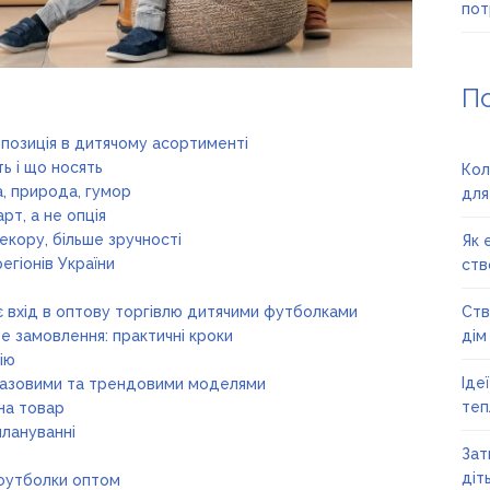
пот
П
позиція в дитячому асортименті
ь і що носять
Кол
а, природа, гумор
для
рт, а не опція
декору, більше зручності
Як 
регіонів України
ств
є вхід в оптову торгівлю дитячими футболками
Ств
 замовлення: практичні кроки
дім
ію
Іде
базовими та трендовими моделями
теп
на товар
плануванні
Зат
діт
 футболки оптом