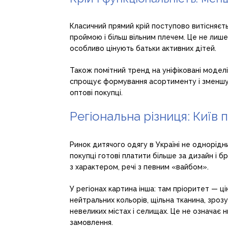
Класичний прямий крій поступово витісняє
проймою і більш вільним плечем. Це не лише
особливо цінують батьки активних дітей.
Також помітний тренд на уніфіковані моделі, 
спрощує формування асортименту і зменшує
оптові покупці.
Регіональна різниця: Київ 
Ринок дитячого одягу в Україні не однорідни
покупці готові платити більше за дизайн і б
з характером, речі з певним «вайбом».
У регіонах картина інша: там пріоритет — ці
нейтральних кольорів, щільна тканина, зроз
невеликих містах і селищах. Це не означає 
замовлення.