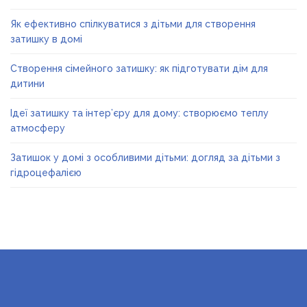
Як ефективно спілкуватися з дітьми для створення
затишку в домі
Створення сімейного затишку: як підготувати дім для
дитини
Ідеї затишку та інтер’єру для дому: створюємо теплу
атмосферу
Затишок у домі з особливими дітьми: догляд за дітьми з
гідроцефалією