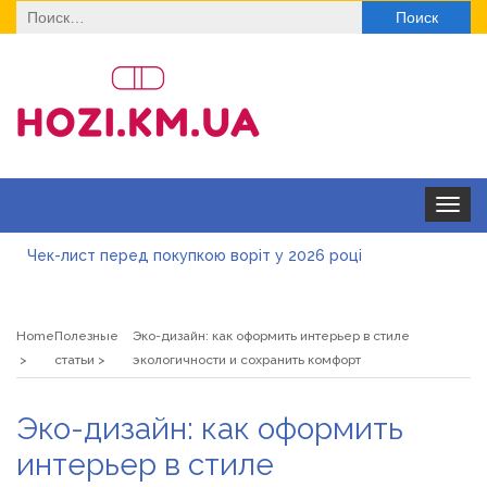
Найти:
Toggle
navigat
Чек-лист перед покупкою воріт у 2026 році
Дитячі футболки оптом: модні тенденції на цей сезон
Home
Полезные
Эко-дизайн: как оформить интерьер в стиле
Як швидко отримати ліцензію на медичну практику:
статьи
экологичности и сохранить комфорт
типові помилки, відмова та як її уникнути
Роз\’єми HDMI та перехідники: як вибрати потрібний
Эко-дизайн: как оформить
варіант
Натуральна косметика Хіларі для захисту шкіри від
интерьер в стиле
сонця