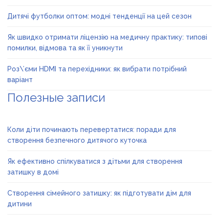
Дитячі футболки оптом: модні тенденції на цей сезон
Як швидко отримати ліцензію на медичну практику: типові
помилки, відмова та як її уникнути
Роз\’єми HDMI та перехідники: як вибрати потрібний
варіант
Полезные записи
Коли діти починають перевертатися: поради для
створення безпечного дитячого куточка
Як ефективно спілкуватися з дітьми для створення
затишку в домі
Створення сімейного затишку: як підготувати дім для
дитини