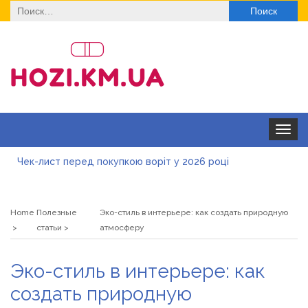
Найти:
Toggle
navigat
Чек-лист перед покупкою воріт у 2026 році
Дитячі футболки оптом: модні тенденції на цей сезон
Home
Полезные
Эко-стиль в интерьере: как создать природную
Як швидко отримати ліцензію на медичну практику:
статьи
атмосферу
типові помилки, відмова та як її уникнути
Роз\’єми HDMI та перехідники: як вибрати потрібний
Эко-стиль в интерьере: как
варіант
Натуральна косметика Хіларі для захисту шкіри від
создать природную
сонця