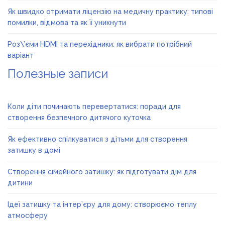
Як швидко отримати ліцензію на медичну практику: типові
помилки, відмова та як її уникнути
Роз\’єми HDMI та перехідники: як вибрати потрібний
варіант
Полезные записи
Коли діти починають перевертатися: поради для
створення безпечного дитячого куточка
Як ефективно спілкуватися з дітьми для створення
затишку в домі
Створення сімейного затишку: як підготувати дім для
дитини
Ідеї затишку та інтер’єру для дому: створюємо теплу
атмосферу