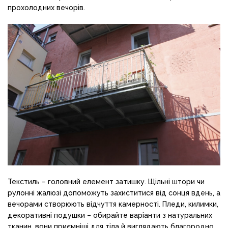
прохолодних вечорів.
Текстиль – головний елемент затишку. Щільні штори чи
рулонні жалюзі допоможуть захиститися від сонця вдень, а
вечорами створюють відчуття камерності. Пледи, килимки,
декоративні подушки – обирайте варіанти з натуральних
тканин, вони приємніші для тіла й виглядають благородно.