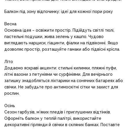
Балкон під зону відпочинку: ідеї для кожної пори року
Весна
Основна ідея – освіжити простір. Підійдуть світлі тюлі,
пастельні подушки, жива зелень у кашпо. Чудово
виглядають нарциси, гіацинти, фіалки на підвіконні. Якщо
дозволяє простір, розташуйте гамаки або підвісні крісла.
Літо
Додаємо яскраві акценти: стильні килимки, пляжні пуфи,
літні вазони з петуніями чи сурфініями. Для вечірнього
затишку знадобляться ліхтарики на сонячних батареях або
свічки. Не забудьте про антимоскітні сітки чи захист для
рослин.
Осінь
Сезон гарбузів, м’яких пледів і приглушених відтінків.
Оформіть балкон у теплій палітрі, використайте
декоративні гірлянди й свічки в скляних банках. Поставте