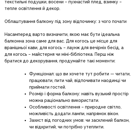
текстильні подушки, восени – пухнастий плед, взимку –
тепле освітлення й декор.
Облаштування балкону під зону відпочинку: з чого почати
Насамперед варто визначити, якою має бути ідеальна
балконна зона саме для вас. Для когось це місце для
вранішньої кави, для когось – лаунж для вечірніх бесід, а
для когось – майстерня чи міні-бібліотека. Перш ніж
братися до декорування, продумайте такі моменти:
Функціонал: що ви хочете тут робити — читати,
працювати, пити чай, відпочивати наодинці чи
приймати гостей.
Розмір і форма балкону: навіть вузький простір
можна раціонально використати.
Особливості освітлення – природне світло,
можливість додати лампи, напрямок вікон.
Захист від погодних умов: чи засклений балкон,
чи відкритий, чи потрібно утеплити.