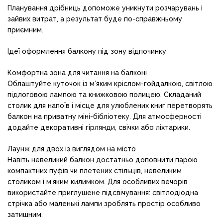
Планування дрібниць допоможе уникнути розчарувань і
зайвих витрат, а результат буде по-справжньому
приємним.
Ідеї оформлення балкону під зону відпочинку
Комфортна зона для читання на балконі
Облаштуйте куточок із м’яким кріслом-гойдалкою, світлою
підлоговою лампою та книжковою полицею. Складаний
столик для напоїв і місце для улюблених книг перетворять
балкон на приватну міні-бібліотеку. Для атмосферності
додайте декоративні гірлянди, свічки або ліхтарики.
Лаунж для двох із виглядом на місто
Навіть невеликий балкон достатньо доповнити парою
компактних пуфів чи плетених стільців, невеликим
столиком і м’яким килимком. Для особливих вечорів
використайте приглушене підсвічування: світлодіодна
стрічка або маленькі лампи зроблять простір особливо
затишним.