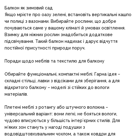
Балкон як зимовий сад
Якщо мрієте про оазу зелені, встановіть вертикальні кашпо
чи полиці з вазонами. Вибирайте рослини, що добре
почуваються саме у вашому кліматі й умовах освітлення.
Взимку для ніжних рослин знадобиться додаткове
підсвічування. Такий балкон надихає і дарує відчуття
постійної присутності природи поруч.
Поради щодо меблів та текстилю для балкону
Обирайте функціональні, компактні меблі. Гарна ідея –
складні стільці, лавки з відсіками для зберігання, а для
відкритого балкону – моделі зі стійких до вологи
матеріалів.
Плетені меблі з ротангу або штучного волокна –
універсальний варіант: вони легкі, не бояться вологи,
чудово вписуються у більшість інтер’єрних стилів. Для
м’яких зон стануть у нагоді подушки з
водовідштовхувальним чохлом, а також ковдри для