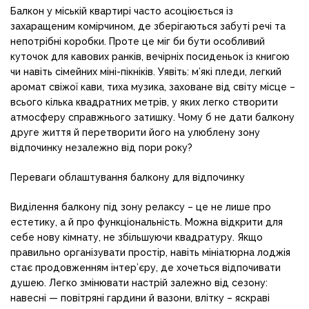
Балкон у міській квартирі часто асоціюється із
захаращеним комірчином, де зберігаються забуті речі та
непотрібні коробки. Проте це міг би бути особливий
куточок для кавових ранків, вечірніх посиденьок із книгою
чи навіть сімейних міні-пікніків. Уявіть: м’які пледи, легкий
аромат свіжої кави, тиха музика, заховане від світу місце –
всього кілька квадратних метрів, у яких легко створити
атмосферу справжнього затишку. Чому б не дати балкону
друге життя й перетворити його на улюблену зону
відпочинку незалежно від пори року?
Переваги облаштування балкону для відпочинку
Виділення балкону під зону релаксу – це не лише про
естетику, а й про функціональність. Можна відкрити для
себе нову кімнату, не збільшуючи квадратуру. Якщо
правильно організувати простір, навіть мініатюрна лоджія
стає продовженням інтер’єру, де хочеться відпочивати
душею. Легко змінювати настрій залежно від сезону:
навесні — повітряні гардини й вазони, влітку – яскраві