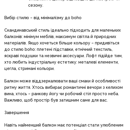
сезону.
Вибір стилю – від мінімалізму до boho
Скандинавський стиль ідеально підходить для маленьких
балконів: мінімум меблів, максимум світла й природних
матеріалів. Якщо хочеться більше кольору – придивіться
до стилю boho: плетені підставки, етнічний текстиль,
яскраві подушки та незвичні аксесуари. Лофт підійде тим,
хто любить індустріальну естетику: металеві елементи,
цегла, стримані кольори.
Балкон може віддзеркалювати ваші смаки й особливості
ритму життя. Хтось вибирає романтичні вечори з келихом
вина, хтось – ранкову йогу чи робочий стіл просто неба.
Важливо, щоб простір був затишним саме для вас.
Завершення
Навіть найменший балкон має потенціал стати улюбленим