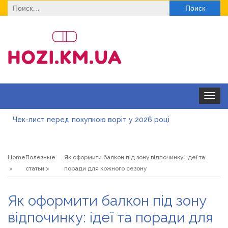
Найти:
Toggle
navigat
Чек-лист перед покупкою воріт у 2026 році
Дитячі футболки оптом: модні тенденції на цей сезон
Home
Полезные
Як оформити балкон під зону відпочинку: ідеї та
Як швидко отримати ліцензію на медичну практику:
статьи
поради для кожного сезону
типові помилки, відмова та як її уникнути
Роз\’єми HDMI та перехідники: як вибрати потрібний
Як оформити балкон під зону
варіант
Натуральна косметика Хіларі для захисту шкіри від
відпочинку: ідеї та поради для
сонця