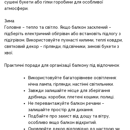
сушені букети або гілки горобини для особливої
атмосфери.
Зима
Головне – тепло та світло. Якщо балкон засклений –
підберіть електричний обігрівач або встановіть підлогу з
підігрівом. Використовуйте пухнасті килими, теплі ковдри,
святковий декор – гірлянди, підсвічники, зимові букети з
хвої.
Практичні поради для організації балкону під відпочинок
Використовуйте багаторівневе освітлення:
нічна лампа, гірлянди, настінні світильники.
Завжди залишайте місце для зберігання
дрібниць: коробки, плетені кошики, полиці.
Не перевантажуйте балкон речами –
залишайте простір для дихання.
Подбайте про захист від дощу та вітру,
особливо якщо балкон відкритий.
Оновлюйте декор відповідно до настрою чи