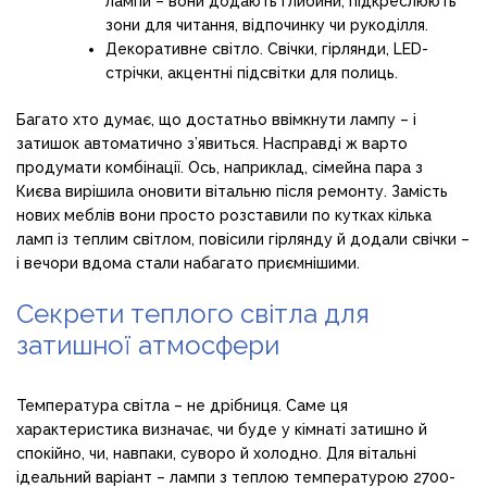
лампи – вони додають глибини, підкреслюють
зони для читання, відпочинку чи рукоділля.
Декоративне світло. Свічки, гірлянди, LED-
стрічки, акцентні підсвітки для полиць.
Багато хто думає, що достатньо ввімкнути лампу – і
затишок автоматично з’явиться. Насправді ж варто
продумати комбінації. Ось, наприклад, сімейна пара з
Києва вирішила оновити вітальню після ремонту. Замість
нових меблів вони просто розставили по кутках кілька
ламп із теплим світлом, повісили гірлянду й додали свічки –
і вечори вдома стали набагато приємнішими.
Секрети теплого світла для
затишної атмосфери
Температура світла – не дрібниця. Саме ця
характеристика визначає, чи буде у кімнаті затишно й
спокійно, чи, навпаки, суворо й холодно. Для вітальні
ідеальний варіант – лампи з теплою температурою 2700-