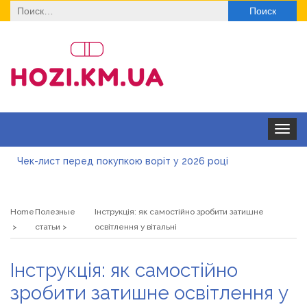
Найти:
Toggle
navigat
Чек-лист перед покупкою воріт у 2026 році
Дитячі футболки оптом: модні тенденції на цей сезон
Home
Полезные
Інструкція: як самостійно зробити затишне
Як швидко отримати ліцензію на медичну практику:
статьи
освітлення у вітальні
типові помилки, відмова та як її уникнути
Роз\’єми HDMI та перехідники: як вибрати потрібний
Інструкція: як самостійно
варіант
Натуральна косметика Хіларі для захисту шкіри від
зробити затишне освітлення у
сонця