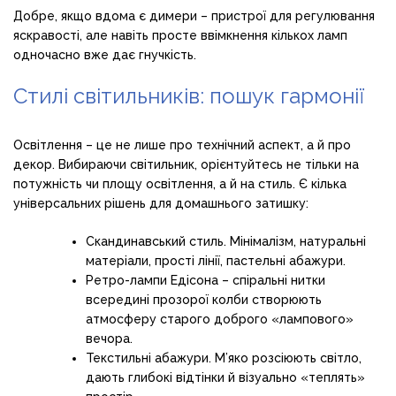
Добре, якщо вдома є димери – пристрої для регулювання
яскравості, але навіть просте ввімкнення кількох ламп
одночасно вже дає гнучкість.
Стилі світильників: пошук гармонії
Освітлення – це не лише про технічний аспект, а й про
декор. Вибираючи світильник, орієнтуйтесь не тільки на
потужність чи площу освітлення, а й на стиль. Є кілька
універсальних рішень для домашнього затишку:
Скандинавський стиль. Мінімалізм, натуральні
матеріали, прості лінії, пастельні абажури.
Ретро-лампи Едісона – спіральні нитки
всередині прозорої колби створюють
атмосферу старого доброго «лампового»
вечора.
Текстильні абажури. М’яко розсіюють світло,
дають глибокі відтінки й візуально «теплять»