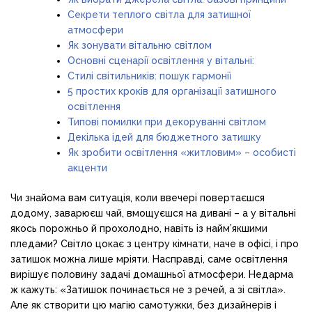
Секрети теплого світла для затишної
атмосфери
Як зонувати вітальню світлом
Основні сценарії освітлення у вітальні:
Стилі світильників: пошук гармонії
5 простих кроків для організації затишного
освітлення
Типові помилки при декоруванні світлом
Декілька ідей для бюджетного затишку
Як зробити освітлення «житловим» – особисті
акценти
Чи знайома вам ситуація, коли ввечері повертаєшся
додому, заварюєш чай, вмощуєшся на дивані – а у вітальні
якось порожньо й прохолодно, навіть із найм’якшими
пледами? Світло цокає з центру кімнати, наче в офісі, і про
затишок можна лише мріяти. Насправді, саме освітлення
вирішує половину задачі домашньої атмосфери. Недарма
ж кажуть: «Затишок починається не з речей, а зі світла».
Але як створити цю магію самотужки, без дизайнерів і