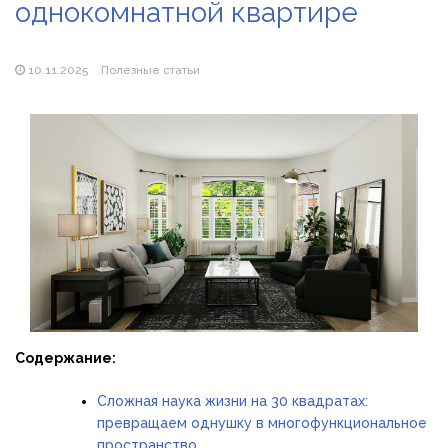
однокомнатной квартире
Магазин паяльников: рейтинг лучших магазинов Украины
2026
10.11.2025
Полезные статьи
Содержание:
Сложная наука жизни на 30 квадратах:
превращаем однушку в многофункциональное
пространство