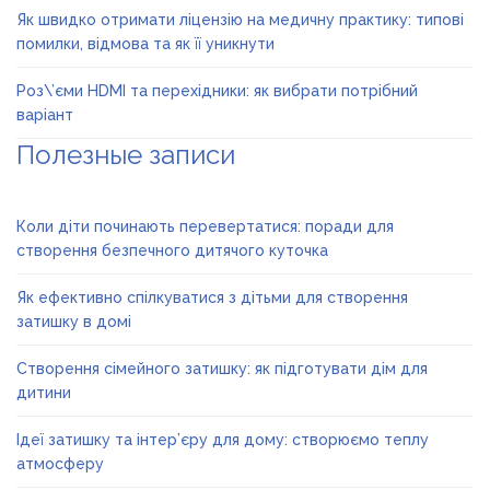
Як швидко отримати ліцензію на медичну практику: типові
помилки, відмова та як її уникнути
Роз\’єми HDMI та перехідники: як вибрати потрібний
варіант
Полезные записи
Коли діти починають перевертатися: поради для
створення безпечного дитячого куточка
Як ефективно спілкуватися з дітьми для створення
затишку в домі
Створення сімейного затишку: як підготувати дім для
дитини
Ідеї затишку та інтер’єру для дому: створюємо теплу
атмосферу