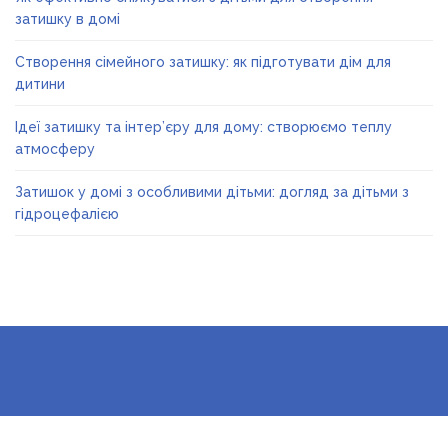
затишку в домі
Створення сімейного затишку: як підготувати дім для
дитини
Ідеї затишку та інтер’єру для дому: створюємо теплу
атмосферу
Затишок у домі з особливими дітьми: догляд за дітьми з
гідроцефалією