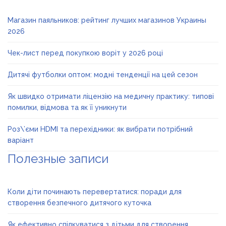
Магазин паяльников: рейтинг лучших магазинов Украины
2026
Чек-лист перед покупкою воріт у 2026 році
Дитячі футболки оптом: модні тенденції на цей сезон
Як швидко отримати ліцензію на медичну практику: типові
помилки, відмова та як її уникнути
Роз\’єми HDMI та перехідники: як вибрати потрібний
варіант
Полезные записи
Коли діти починають перевертатися: поради для
створення безпечного дитячого куточка
Як ефективно спілкуватися з дітьми для створення