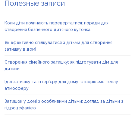
Полезные записи
Коли діти починають перевертатися: поради для
створення безпечного дитячого куточка
Як ефективно спілкуватися з дітьми для створення
затишку в домі
Створення сімейного затишку: як підготувати дім для
дитини
Ідеї затишку та інтер’єру для дому: створюємо теплу
атмосферу
Затишок у домі з особливими дітьми: догляд за дітьми з
гідроцефалією