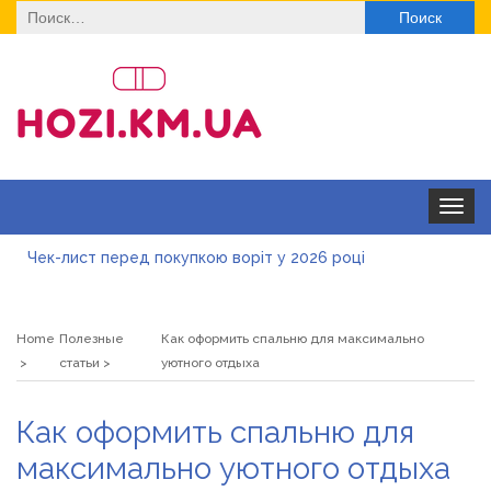
Найти:
Toggle
navigat
Чек-лист перед покупкою воріт у 2026 році
Дитячі футболки оптом: модні тенденції на цей сезон
Home
Полезные
Как оформить спальню для максимально
Як швидко отримати ліцензію на медичну практику:
статьи
уютного отдыха
типові помилки, відмова та як її уникнути
Роз\’єми HDMI та перехідники: як вибрати потрібний
Как оформить спальню для
варіант
Натуральна косметика Хіларі для захисту шкіри від
максимально уютного отдыха
сонця