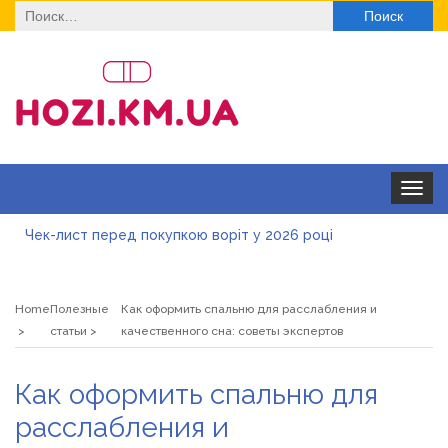
Найти:
Toggle
navigat
Чек-лист перед покупкою воріт у 2026 році
Дитячі футболки оптом: модні тенденції на цей сезон
Home
Полезные
Как оформить спальню для расслабления и
Як швидко отримати ліцензію на медичну практику:
статьи
качественного сна: советы экспертов
типові помилки, відмова та як її уникнути
Роз\’єми HDMI та перехідники: як вибрати потрібний
Как оформить спальню для
варіант
Натуральна косметика Хіларі для захисту шкіри від
расслабления и
сонця