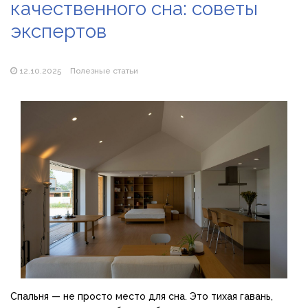
качественного сна: советы
Магазин паяльников: рейтинг лучших магазинов Украины
2026
экспертов
12.10.2025
Полезные статьи
Спальня — не просто место для сна. Это тихая гавань,