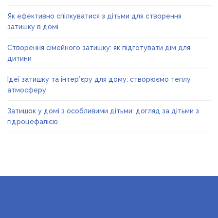
Як ефективно спілкуватися з дітьми для створення
затишку в домі
Створення сімейного затишку: як підготувати дім для
дитини
Ідеї затишку та інтер’єру для дому: створюємо теплу
атмосферу
Затишок у домі з особливими дітьми: догляд за дітьми з
гідроцефалією