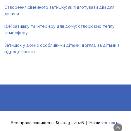
Створення сімейного затишку: як підготувати дім для
дитини
Ідеї затишку та інтер’єру для дому: створюємо теплу
атмосферу
Затишок у домі з особливими дітьми: догляд за дітьми з
гідроцефалією
Все права защищены © 2023 - 2026 | Наши
контакты