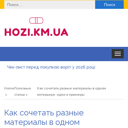
Найти:
Toggle
navigat
Чек-лист перед покупкою воріт у 2026 році
Дитячі футболки оптом: модні тенденції на цей сезон
Home
Полезные
Как сочетать разные материалы в одном
Як швидко отримати ліцензію на медичну практику:
статьи
интерьере: идеи и примеры
типові помилки, відмова та як її уникнути
Роз\’єми HDMI та перехідники: як вибрати потрібний
Как сочетать разные
варіант
Натуральна косметика Хіларі для захисту шкіри від
материалы в одном
сонця