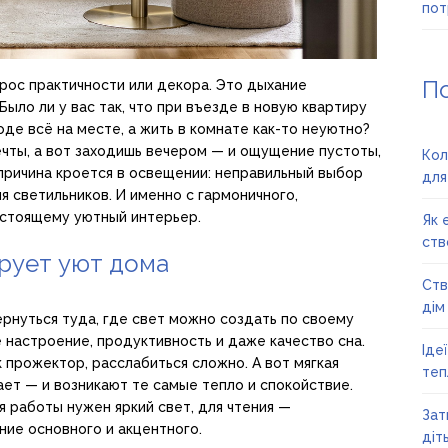
пот
П
рос практичности или декора. Это дыхание
Было ли у вас так, что при въезде в новую квартиру
де всё на месте, а жить в комнате как-то неуютно?
ечты, а вот заходишь вечером — и ощущение пустоты,
Кол
 причина кроется в освещении: неправильный выбор
для
я светильников. И именно с гармоничного,
астоящему уютный интерьер.
Як 
ств
рует уют дома
Ств
дім
ернуться туда, где свет можно создать по своему
 настроение, продуктивность и даже качество сна.
Іде
 прожектор, расслабиться сложно. А вот мягкая
теп
ет — и возникают те самые тепло и спокойствие.
я работы нужен яркий свет, для чтения —
Зат
ние основного и акцентного.
діт