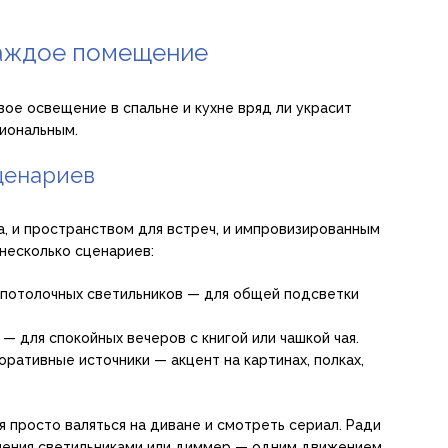
каждое помещение
ое освещение в спальне и кухне вряд ли украсит
иональным.
сценариев
а, и пространством для встреч, и импровизированным
несколько сценариев:
 потолочных светильников — для общей подсветки
— для спокойных вечеров с книгой или чашкой чая.
ративные источники — акцент на картинах, полках,
я просто валяться на диване и смотреть сериал. Ради
ления светильниками или диммер — одним движением