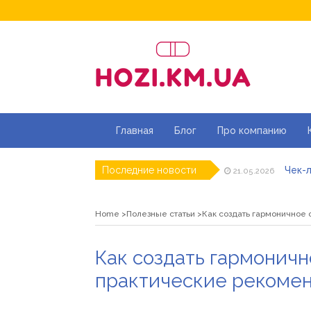
Главная
Блог
Про компанию
Чек-л
Последние новости
21.05.2026
Дитя
20.05.2026
Як ш
18.05.2026
Home
Полезные статьи
Как создать гармоничное
Роз\
07.05.2026
Натур
16.04.2026
Магаз
01.07.2026
Как создать гармоничн
практические рекомен