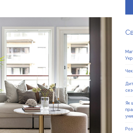
С
Маг
Укр
Чек
Дит
сез
Як 
пра
уни
Роз