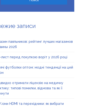
вежие записи
азин паяльников: рейтинг лучших магазинов
аины 2026
-лист перед покупкою воріт у 2026 році
ячі футболки оптом: модні тенденції на цей
он
швидко отримати ліцензію на медичну
ктику: типові помилки, відмова та як її
кнути
\’єми HDMI та перехідники: як вибрати