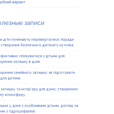
рібний варіант
олезные записи
и діти починають перевертатися: поради
 створення безпечного дитячого куточка
ефективно спілкуватися з дітьми для
орення затишку в домі
орення сімейного затишку: як підготувати
 для дитини
ї затишку та інтер’єру для дому: створюємо
лу атмосферу
ишок у домі з особливими дітьми: догляд за
ьми з гідроцефалією