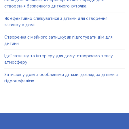
створення безпечного дитячого куточка
Як ефективно спілкуватися з дітьми для створення
затишку в домі
Створення сімейного затишку: як підготувати дім для
дитини
Ідеї затишку та інтер’єру для дому: створюємо теплу
атмосферу
Затишок у домі з особливими дітьми: догляд за дітьми з
гідроцефалією