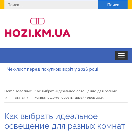
Найти:
Toggle
navigat
Чек-лист перед покупкою воріт у 2026 році
Дитячі футболки оптом: модні тенденції на цей сезон
Home
Полезные
Как выбрать идеальное освещение для разных
Як швидко отримати ліцензію на медичну практику:
статьи
комнат в доме: советы дизайнеров 2025
типові помилки, відмова та як її уникнути
Роз\’єми HDMI та перехідники: як вибрати потрібний
Как выбрать идеальное
варіант
Натуральна косметика Хіларі для захисту шкіри від
освещение для разных комнат
сонця