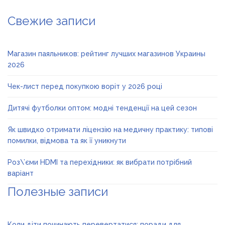
Свежие записи
Магазин паяльников: рейтинг лучших магазинов Украины
2026
Чек-лист перед покупкою воріт у 2026 році
Дитячі футболки оптом: модні тенденції на цей сезон
Як швидко отримати ліцензію на медичну практику: типові
помилки, відмова та як її уникнути
Роз\’єми HDMI та перехідники: як вибрати потрібний
варіант
Полезные записи
Коли діти починають перевертатися: поради для