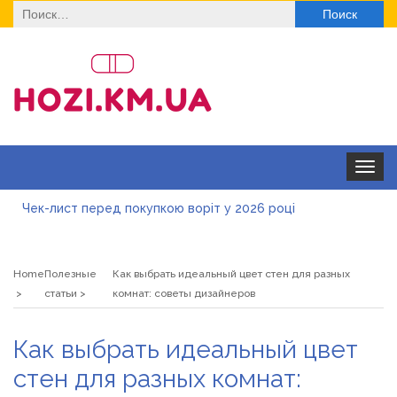
Найти:
Toggle
navigat
Чек-лист перед покупкою воріт у 2026 році
Дитячі футболки оптом: модні тенденції на цей сезон
Home
Полезные
Как выбрать идеальный цвет стен для разных
Як швидко отримати ліцензію на медичну практику:
статьи
комнат: советы дизайнеров
типові помилки, відмова та як її уникнути
Роз\’єми HDMI та перехідники: як вибрати потрібний
Как выбрать идеальный цвет
варіант
Натуральна косметика Хіларі для захисту шкіри від
стен для разных комнат:
сонця