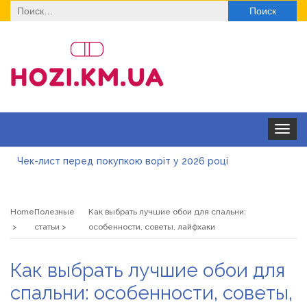
Найти:
Toggle
navigat
Чек-лист перед покупкою воріт у 2026 році
Дитячі футболки оптом: модні тенденції на цей сезон
Home
Полезные
Как выбрать лучшие обои для спальни:
Як швидко отримати ліцензію на медичну практику:
статьи
особенности, советы, лайфхаки
типові помилки, відмова та як її уникнути
Роз\’єми HDMI та перехідники: як вибрати потрібний
Как выбрать лучшие обои для
варіант
Натуральна косметика Хіларі для захисту шкіри від
спальни: особенности, советы,
сонця