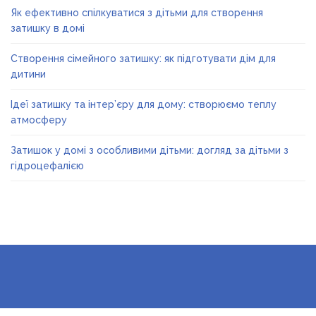
Як ефективно спілкуватися з дітьми для створення
затишку в домі
Створення сімейного затишку: як підготувати дім для
дитини
Ідеї затишку та інтер’єру для дому: створюємо теплу
атмосферу
Затишок у домі з особливими дітьми: догляд за дітьми з
гідроцефалією