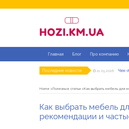
Главная
Блог
Про компанию
Чек-л
Последние новости
21.05.2026
Дитя
20.05.2026
Як ш
18.05.2026
Home
Полезные статьи
Как выбрать мебель для 
Роз\
07.05.2026
Натур
16.04.2026
Магаз
01.07.2026
Как выбрать мебель дл
рекомендации и част