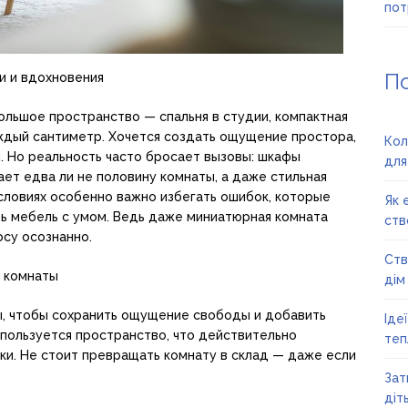
пот
П
и и вдохновения
ольшое пространство — спальня в студии, компактная
аждый сантиметр. Хочется создать ощущение простора,
Кол
. Но реальность часто бросает вызовы: шкафы
для
ает едва ли не половину комнаты, а даже стильная
условиях особенно важно избегать ошибок, которые
Як 
ть мебель с умом. Ведь даже миниатюрная комната
ств
осу осознанно.
Ств
 комнаты
дім
ы, чтобы сохранить ощущение свободы и добавить
Іде
спользуется пространство, что действительно
теп
ки. Не стоит превращать комнату в склад — даже если
Зат
діт