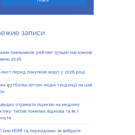
вежие записи
азин паяльников: рейтинг лучших магазинов
аины 2026
-лист перед покупкою воріт у 2026 році
ячі футболки оптом: модні тенденції на цей
он
швидко отримати ліцензію на медичну
ктику: типові помилки, відмова та як її
кнути
\’єми HDMI та перехідники: як вибрати