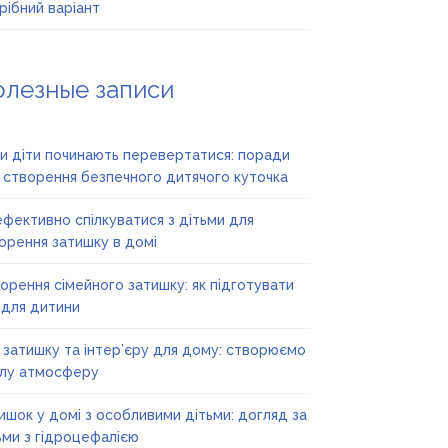
рібний варіант
олезные записи
и діти починають перевертатися: поради
 створення безпечного дитячого куточка
ефективно спілкуватися з дітьми для
орення затишку в домі
орення сімейного затишку: як підготувати
 для дитини
ї затишку та інтер’єру для дому: створюємо
лу атмосферу
ишок у домі з особливими дітьми: догляд за
ьми з гідроцефалією