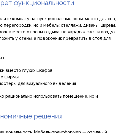
крет функциональности
елите комнату на функциональные зоны: место для сна,
ко перегородки, но и мебель: стеллажи, диваны, ширмы.
очее место от зоны отдыха, не «крадя» свет и воздух.
ожить у стены, а подоконник превратить в стол для
ют:
ки вместо глухих шкафов
ые ширмы
постеры для визуального выделения
ко рационально использовать помещение, но и
ономичные решения
ункциональность. Мебель-трансформер — отличный