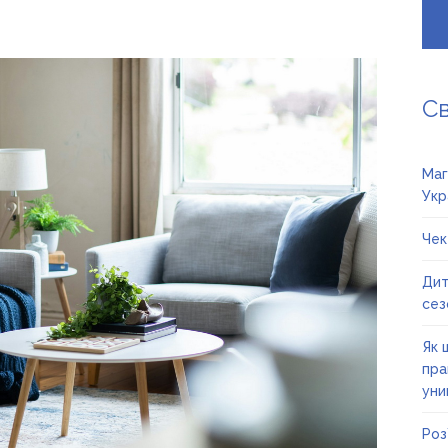
С
Маг
Укр
Чек
Дит
сез
Як 
пра
уни
Роз