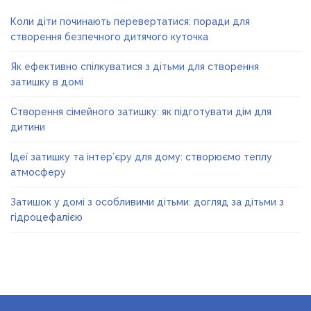
Коли діти починають перевертатися: поради для
створення безпечного дитячого куточка
Як ефективно спілкуватися з дітьми для створення
затишку в домі
Створення сімейного затишку: як підготувати дім для
дитини
Ідеї затишку та інтер’єру для дому: створюємо теплу
атмосферу
Затишок у домі з особливими дітьми: догляд за дітьми з
гідроцефалією