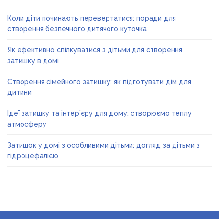
Коли діти починають перевертатися: поради для
створення безпечного дитячого куточка
Як ефективно спілкуватися з дітьми для створення
затишку в домі
Створення сімейного затишку: як підготувати дім для
дитини
Ідеї затишку та інтер’єру для дому: створюємо теплу
атмосферу
Затишок у домі з особливими дітьми: догляд за дітьми з
гідроцефалією