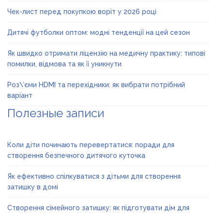
Чек-лист перед покупкою воріт у 2026 році
Дитячі футболки оптом: модні тенденції на цей сезон
Як швидко отримати ліцензію на медичну практику: типові
помилки, відмова та як її уникнути
Роз\’єми HDMI та перехідники: як вибрати потрібний
варіант
Полезные записи
Коли діти починають перевертатися: поради для
створення безпечного дитячого куточка
Як ефективно спілкуватися з дітьми для створення
затишку в домі
Створення сімейного затишку: як підготувати дім для