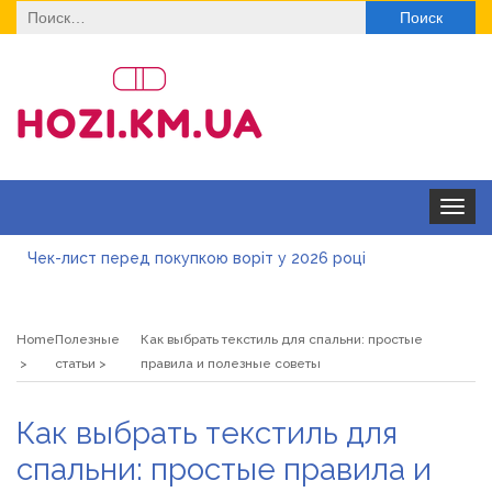
Найти:
Toggle
navigat
Чек-лист перед покупкою воріт у 2026 році
Дитячі футболки оптом: модні тенденції на цей сезон
Home
Полезные
Как выбрать текстиль для спальни: простые
Як швидко отримати ліцензію на медичну практику:
статьи
правила и полезные советы
типові помилки, відмова та як її уникнути
Роз\’єми HDMI та перехідники: як вибрати потрібний
Как выбрать текстиль для
варіант
Натуральна косметика Хіларі для захисту шкіри від
спальни: простые правила и
сонця