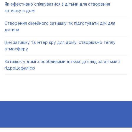
Як ефективно спілкуватися з дітьми для створення
затишку в домі
Створення сімейного затишку: як підготувати дім для
дитини
Ідеї затишку та інтер’єру для дому: створюємо теплу
атмосферу
Затишок у домі з особливими дітьми: догляд за дітьми з
гідроцефалією