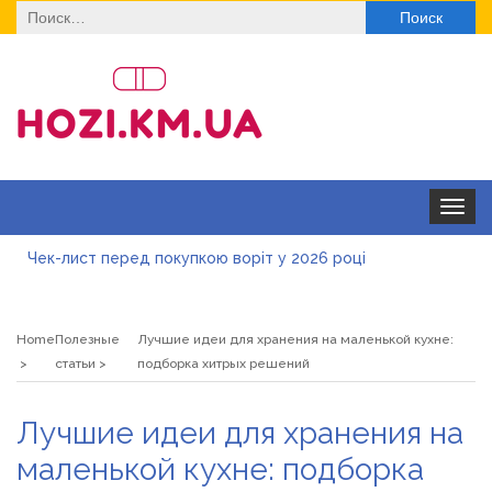
Найти:
Toggle
navigat
Чек-лист перед покупкою воріт у 2026 році
Дитячі футболки оптом: модні тенденції на цей сезон
Home
Полезные
Лучшие идеи для хранения на маленькой кухне:
Як швидко отримати ліцензію на медичну практику:
статьи
подборка хитрых решений
типові помилки, відмова та як її уникнути
Роз\’єми HDMI та перехідники: як вибрати потрібний
Лучшие идеи для хранения на
варіант
Натуральна косметика Хіларі для захисту шкіри від
маленькой кухне: подборка
сонця