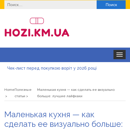
Найти:
Toggle
navigat
Чек-лист перед покупкою воріт у 2026 році
Дитячі футболки оптом: модні тенденції на цей сезон
Home
Полезные
Маленькая кухня — как сделать ее визуально
Як швидко отримати ліцензію на медичну практику:
статьи
больше: лучшие лайфхаки
типові помилки, відмова та як її уникнути
Роз\’єми HDMI та перехідники: як вибрати потрібний
Маленькая кухня — как
варіант
Натуральна косметика Хіларі для захисту шкіри від
сделать ее визуально больше:
сонця