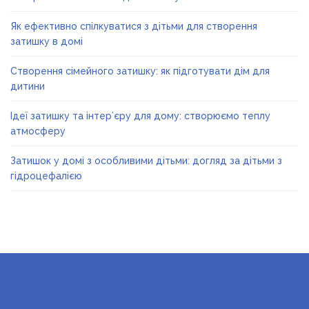
Як ефективно спілкуватися з дітьми для створення
затишку в домі
Створення сімейного затишку: як підготувати дім для
дитини
Ідеї затишку та інтер’єру для дому: створюємо теплу
атмосферу
Затишок у домі з особливими дітьми: догляд за дітьми з
гідроцефалією