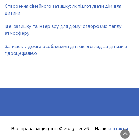
Створення сімейного затишку: як підготувати дім для
дитини
Ідеї затишку та інтер’єру для дому: створюємо теплу
атмосферу
Затишок у домі з особливими дітьми: догляд за дітьми з
гідроцефалією
Все права защищены © 2023 - 2026 | Наши
контакты