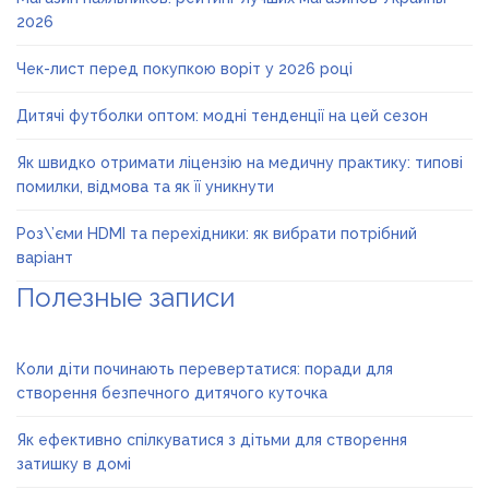
2026
Чек-лист перед покупкою воріт у 2026 році
Дитячі футболки оптом: модні тенденції на цей сезон
Як швидко отримати ліцензію на медичну практику: типові
помилки, відмова та як її уникнути
Роз\’єми HDMI та перехідники: як вибрати потрібний
варіант
Полезные записи
Коли діти починають перевертатися: поради для
створення безпечного дитячого куточка
Як ефективно спілкуватися з дітьми для створення
затишку в домі