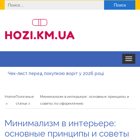
Найти:
Toggle
navigat
Чек-лист перед покупкою воріт у 2026 році
Дитячі футболки оптом: модні тенденції на цей сезон
Home
Полезные
Минимализм в интерьере: основные принципы и
Як швидко отримати ліцензію на медичну практику:
статьи
советы по оформлению
типові помилки, відмова та як її уникнути
Роз\’єми HDMI та перехідники: як вибрати потрібний
Минимализм в интерьере:
варіант
Натуральна косметика Хіларі для захисту шкіри від
основные принципы и советы
сонця