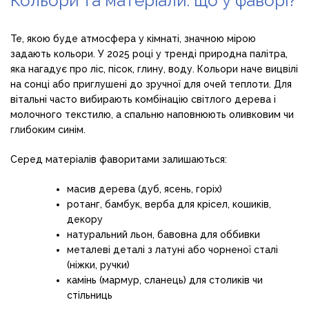
Кольори та матеріали: що у фаворі?
Те, якою буде атмосфера у кімнаті, значною мірою
задають кольори. У 2025 році у тренді природна палітра,
яка нагадує про ліс, пісок, глину, воду. Кольори наче вицвілі
на сонці або приглушені до зручної для очей теплоти. Для
вітальні часто вибирають комбінацію світлого дерева і
молочного текстилю, а спальню наповнюють оливковим чи
глибоким синім.
Серед матеріалів фаворитами залишаються:
масив дерева (дуб, ясень, горіх)
ротанг, бамбук, верба для крісел, кошиків,
декору
натуральний льон, бавовна для оббивки
металеві деталі з латуні або чорненої сталі
(ніжки, ручки)
камінь (мармур, сланець) для столиків чи
стільниць