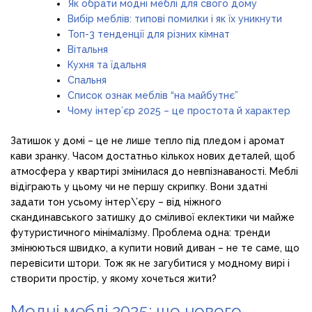
Як обрати модні меблі для свого дому
Вибір меблів: типові помилки і як їх уникнути
Топ-3 тенденції для різних кімнат
Вітальня
Кухня та їдальня
Спальня
Список ознак меблів “на майбутнє”
Чому інтер’єр 2025 – це простота й характер
Затишок у домі – це не лише тепло під пледом і аромат
кави зранку. Часом достатньо кількох нових деталей, щоб
атмосфера у квартирі змінилася до невпізнаваності. Меблі
відіграють у цьому чи не першу скрипку. Вони здатні
задати тон усьому інтер\’єру – від ніжного
скандинавського затишку до сміливої еклектики чи майже
футуристичного мінімалізму. Проблема одна: тренди
змінюються швидко, а купити новий диван – не те саме, що
перевісити штори. Тож як не загубитися у модному вирі і
створити простір, у якому хочеться жити?
Модні меблі 2025: що нового