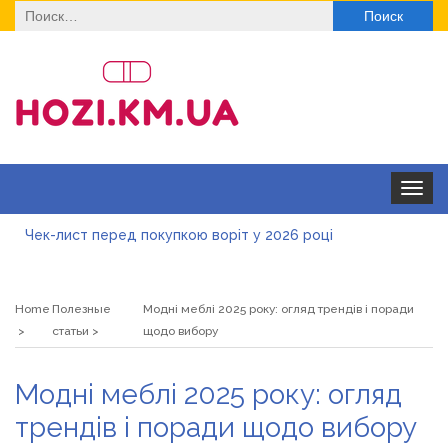
Найти:
Toggle
navigat
Чек-лист перед покупкою воріт у 2026 році
Дитячі футболки оптом: модні тенденції на цей сезон
Home
Полезные
Модні меблі 2025 року: огляд трендів і поради
Як швидко отримати ліцензію на медичну практику:
статьи
щодо вибору
типові помилки, відмова та як її уникнути
Роз\’єми HDMI та перехідники: як вибрати потрібний
Модні меблі 2025 року: огляд
варіант
Натуральна косметика Хіларі для захисту шкіри від
трендів і поради щодо вибору
сонця