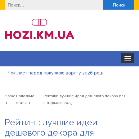
Найти:
Toggle
navigat
Чек-лист перед покупкою воріт у 2026 році
Дитячі футболки оптом: модні тенденції на цей сезон
Home
Полезные
Рейтинг: лучшие идеи дешевого декора для
Як швидко отримати ліцензію на медичну практику:
статьи
интерьера 2025
типові помилки, відмова та як її уникнути
Роз\’єми HDMI та перехідники: як вибрати потрібний
Рейтинг: лучшие идеи
варіант
Натуральна косметика Хіларі для захисту шкіри від
дешевого декора для
сонця