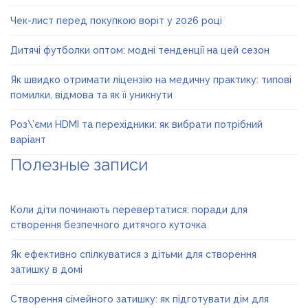
Чек-лист перед покупкою воріт у 2026 році
Дитячі футболки оптом: модні тенденції на цей сезон
Як швидко отримати ліцензію на медичну практику: типові
помилки, відмова та як її уникнути
Роз\’єми HDMI та перехідники: як вибрати потрібний
варіант
Полезные записи
Коли діти починають перевертатися: поради для
створення безпечного дитячого куточка
Як ефективно спілкуватися з дітьми для створення
затишку в домі
Створення сімейного затишку: як підготувати дім для