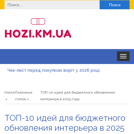
Найти:
Toggle
navigat
Чек-лист перед покупкою воріт у 2026 році
Дитячі футболки оптом: модні тенденції на цей сезон
Home
Полезные
ТОП-10 идей для бюджетного обновления
Як швидко отримати ліцензію на медичну практику:
статьи
интерьера в 2025 году
типові помилки, відмова та як її уникнути
Роз\’єми HDMI та перехідники: як вибрати потрібний
ТОП-10 идей для бюджетного
варіант
Натуральна косметика Хіларі для захисту шкіри від
обновления интерьера в 2025
сонця