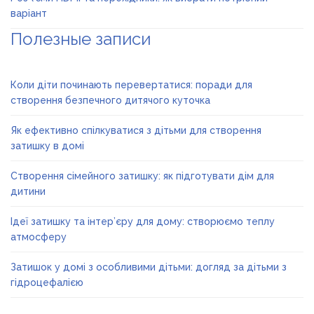
варіант
Полезные записи
Коли діти починають перевертатися: поради для
створення безпечного дитячого куточка
Як ефективно спілкуватися з дітьми для створення
затишку в домі
Створення сімейного затишку: як підготувати дім для
дитини
Ідеї затишку та інтер’єру для дому: створюємо теплу
атмосферу
Затишок у домі з особливими дітьми: догляд за дітьми з
гідроцефалією