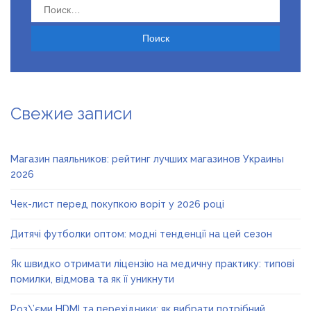
Найти:
Свежие записи
Магазин паяльников: рейтинг лучших магазинов Украины
2026
Чек-лист перед покупкою воріт у 2026 році
Дитячі футболки оптом: модні тенденції на цей сезон
Як швидко отримати ліцензію на медичну практику: типові
помилки, відмова та як її уникнути
Роз\’єми HDMI та перехідники: як вибрати потрібний