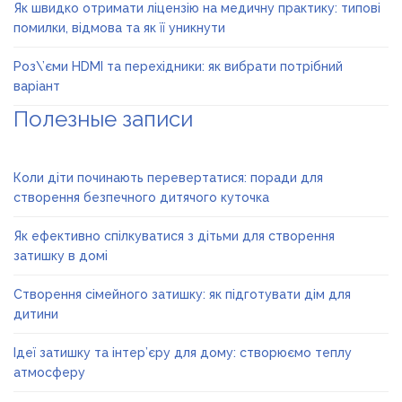
Як швидко отримати ліцензію на медичну практику: типові
помилки, відмова та як її уникнути
Роз\’єми HDMI та перехідники: як вибрати потрібний
варіант
Полезные записи
Коли діти починають перевертатися: поради для
створення безпечного дитячого куточка
Як ефективно спілкуватися з дітьми для створення
затишку в домі
Створення сімейного затишку: як підготувати дім для
дитини
Ідеї затишку та інтер’єру для дому: створюємо теплу
атмосферу