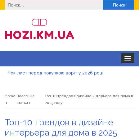
Найти:
Toggle
navigat
Чек-лист перед покупкою воріт у 2026 році
Дитячі футболки оптом: модні тенденції на цей сезон
Home
Полезные
Топ-10 трендов в дизайне интерьера для дома в
Як швидко отримати ліцензію на медичну практику:
статьи
2025 году
типові помилки, відмова та як її уникнути
Роз\’єми HDMI та перехідники: як вибрати потрібний
Топ-10 трендов в дизайне
варіант
Натуральна косметика Хіларі для захисту шкіри від
интерьера для дома в 2025
сонця