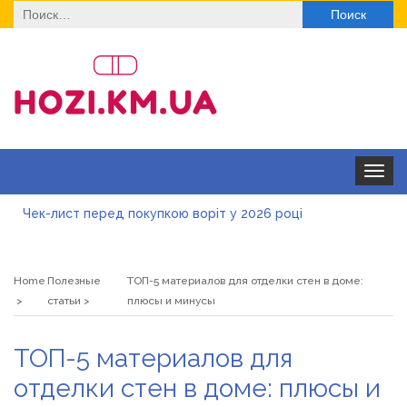
Найти:
Toggle
navigat
Чек-лист перед покупкою воріт у 2026 році
Дитячі футболки оптом: модні тенденції на цей сезон
Home
Полезные
ТОП-5 материалов для отделки стен в доме:
Як швидко отримати ліцензію на медичну практику:
статьи
плюсы и минусы
типові помилки, відмова та як її уникнути
Роз\’єми HDMI та перехідники: як вибрати потрібний
ТОП-5 материалов для
варіант
Натуральна косметика Хіларі для захисту шкіри від
отделки стен в доме: плюсы и
сонця