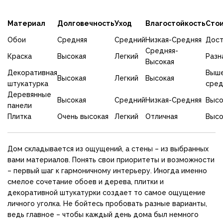
Материал
Долговечность
Уход
Влагостойкость
Сто
Обои
Средняя
Средний
Низкая-Средняя
Дост
Средняя-
Краска
Высокая
Легкий
Разн
Высокая
Декоративная
Выш
Высокая
Легкий
Высокая
штукатурка
сред
Деревянные
Высокая
Средний
Низкая-Средняя
Высо
панели
Плитка
Очень высокая
Легкий
Отличная
Высо
Дом складывается из ощущений, а стены – из выбранных
вами материалов. Понять свои приоритеты и возможности
– первый шаг к гармоничному интерьеру. Иногда именно
смелое сочетание обоев и дерева, плитки и
декоративной штукатурки создает то самое ощущение
личного уголка. Не бойтесь пробовать разные варианты,
ведь главное – чтобы каждый день дома был немного