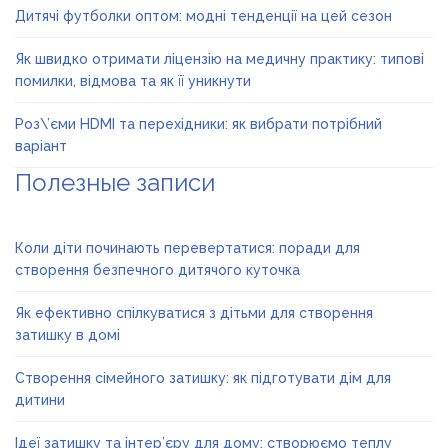
Дитячі футболки оптом: модні тенденції на цей сезон
Як швидко отримати ліцензію на медичну практику: типові
помилки, відмова та як її уникнути
Роз\’єми HDMI та перехідники: як вибрати потрібний
варіант
Полезные записи
Коли діти починають перевертатися: поради для
створення безпечного дитячого куточка
Як ефективно спілкуватися з дітьми для створення
затишку в домі
Створення сімейного затишку: як підготувати дім для
дитини
Ідеї затишку та інтер’єру для дому: створюємо теплу