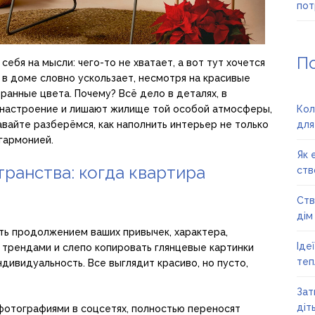
пот
П
себя на мысли: чего-то не хватает, а вот тут хочется
 в доме словно ускользает, несмотря на красивые
ранные цвета. Почему? Всё дело в деталях, в
 настроение и лишают жилище той особой атмосферы,
Кол
авайте разберёмся, как наполнить интерьер не только
для
 гармонией.
Як 
ранства: когда квартира
ств
Ств
дім
ть продолжением ваших привычек, характера,
Іде
а трендами и слепо копировать глянцевые картинки
теп
ндивидуальность. Все выглядит красиво, но пусто,
Зат
діт
 фотографиями в соцсетях, полностью переносят