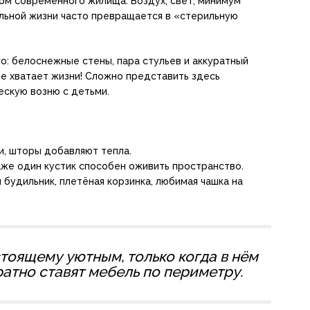
ом современного жилища. Воздух, свет, минимум
альной жизни часто превращается в «стерильную
го: белоснежные стены, пара стульев и аккуратный
 не хватает жизни! Сложно представить здесь
ескую возню с детьми.
и, шторы добавляют тепла.
же один кустик способeн оживить пространство.
будильник, плетёная корзинка, любимая чашка на
тоящему уютным, только когда в нём
ратно ставят мебель по периметру.