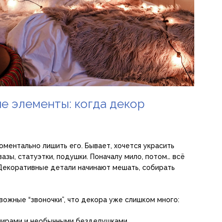
е элементы: когда декор
оментально лишить его. Бывает, хочется украсить
вазы, статуэтки, подушки. Поначалу мило, потом… всё
 Декоративные детали начинают мешать, собирать
ожные “звоночки”, что декора уже слишком много:
нирами и необычными безделушками.