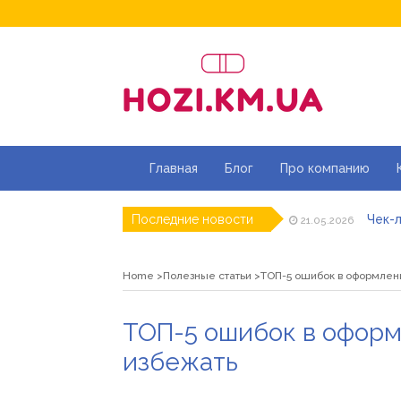
Главная
Блог
Про компанию
Чек-л
Последние новости
21.05.2026
Дитя
20.05.2026
Як ш
18.05.2026
Home
Полезные статьи
ТОП-5 ошибок в оформлени
Роз\
07.05.2026
Натур
16.04.2026
Магаз
01.07.2026
ТОП-5 ошибок в оформ
избежать