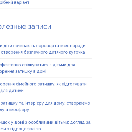
рібний варіант
олезные записи
и діти починають перевертатися: поради
 створення безпечного дитячого куточка
ефективно спілкуватися з дітьми для
орення затишку в домі
орення сімейного затишку: як підготувати
 для дитини
ї затишку та інтер’єру для дому: створюємо
лу атмосферу
ишок у домі з особливими дітьми: догляд за
ьми з гідроцефалією