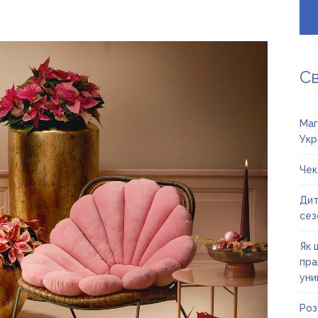
С
Маг
Укр
Чек
Дит
сез
Як 
пра
уни
Роз