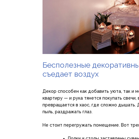
Бесполезные декоративны
съедает воздух
Декор способен как добавить уюта, так и м
квартиру — и рука тянется покупать свечи, 
превращается в хаос, где сложно дышать.
пыль, раздражать глаз.
Не стоит перегружать помещение. Вот трев
Полки и столы заставлены суве