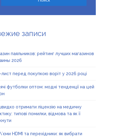
вежие записи
азин паяльников: рейтинг лучших магазинов
аины 2026
-лист перед покупкою воріт у 2026 році
ячі футболки оптом: модні тенденції на цей
он
швидко отримати ліцензію на медичну
ктику: типові помилки, відмова та як її
кнути
\’єми HDMI та перехідники: як вибрати