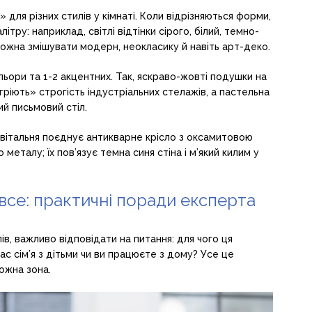
для різних стилів у кімнаті. Коли відрізняються форми,
тру: наприклад, світлі відтінки сірого, білий, темно-
 можна змішувати модерн, неокласику й навіть арт-деко.
льори та 1-2 акцентних. Так, яскраво-жовті подушки на
ігріють» строгість індустріальних стелажів, а пастельна
й письмовий стіл.
е вітальня поєднує антикварне крісло з оксамитовою
металу; їх пов’язує темна синя стіна і м’який килим у
все: практичні поради експерта
ів, важливо відповідати на питання: для чого ця
аc сім’я з дітьми чи ви працюєте з дому? Усе це
кожна зона.