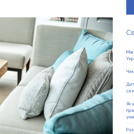
С
Маг
Укр
Чек
Дит
сез
Як 
пра
уни
Роз