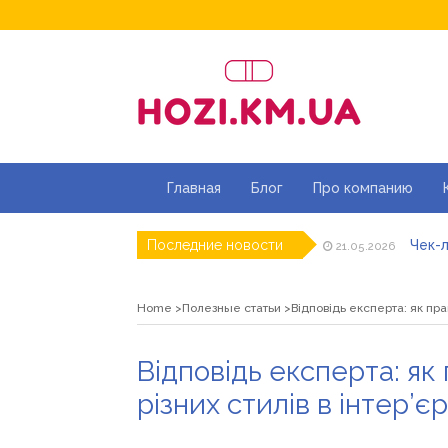
Главная
Блог
Про компанию
Чек-л
Последние новости
21.05.2026
Дитя
20.05.2026
Як ш
18.05.2026
Home
Полезные статьи
Відповідь експерта: як пра
Роз\
07.05.2026
Натур
16.04.2026
Магаз
01.07.2026
Відповідь експерта: я
різних стилів в інтер’єр