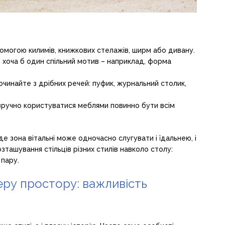
помогою килимів, книжкових стелажів, ширм або дивану.
в хоча б один спільний мотив – наприклад, форма
очинайте з дрібних речей: пуфик, журнальний столик,
зручно користуватися меблями повинно бути всім
е зона вітальні може одночасно слугувати і їдальнею, і
зташування стільців різних стилів навколо столу:
 пару.
еру простору: важливість