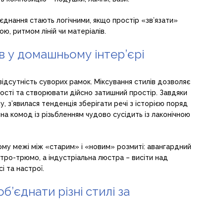
оєднання стають логічними, якщо простір «зв’язати»
, ритмом ліній чи матеріалів.
ів у домашньому інтер’єрі
 відсутність суворих рамок. Міксування стилів дозволяє
ності та створювати дійсно затишний простір. Завдяки
, з’явилася тенденція зберігати речі з історією поряд
а комод із різьбленням чудово сусідить із лаконічною
ьому межі між «старим» і «новим» розмиті: авангардний
тро-трюмо, а індустріальна люстра – висіти над
і та настрої.
б’єднати різні стилі за