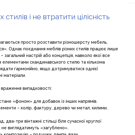
 стилів і не втратити цілісність
амагаються просто розставити різношерсту мебель,
ся». Однак поєднання меблів різних стилів працює лише
я – загальний настрій або концепція, навколо якої все
з елементами скандинавського стилю та кількома
ядати гармонійно, якщо дотримуватися однієї
і матеріали.
 враження випадковості:
стане «фоном» для добавок із інших напрямів.
менти – колір, фактуру, дерево чи метал, килими,
д, два-три вінтажні стільці біля сучасної круглої
а не виглядатимуть «загублено».
ь композицію – подушки, лампи, вази.