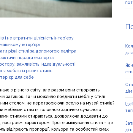
пот
П
в і не втратити цілісність інтер’єру
омашньому інтер’єрі
Кол
ати різні стилі за допомогою палітри
для
практичні поради експерта
остору: важливість індивідуальності
Як 
ня меблів із різних стилів
ств
тер’єр для себе
Ств
наче з різного світу, але разом вони створюють
дім
ній затишок. Та чи можливо поєднати меблі у стилі
нтажним столом, не перетворюючи оселю на музей стилів?
Іде
ими меблями стають головною задачею сучасного
теп
ними стилями стираються, дозволяючи додавати до
, настроєм, характером. Проте змішування стилів – це
Зат
оль відіграють пропорції, кольори та особистий смак
діт