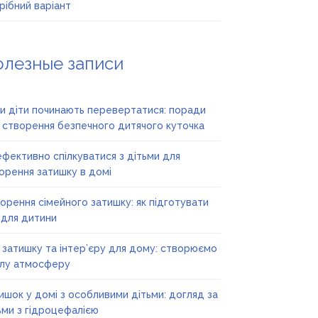
рібний варіант
олезные записи
и діти починають перевертатися: поради
 створення безпечного дитячого куточка
ефективно спілкуватися з дітьми для
орення затишку в домі
орення сімейного затишку: як підготувати
 для дитини
ї затишку та інтер’єру для дому: створюємо
лу атмосферу
ишок у домі з особливими дітьми: догляд за
ьми з гідроцефалією