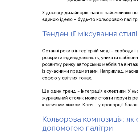
З досвіду дизайнерів, навіть найсміливіші п
єдиною ідеєю – будь-то кольоровою палітрою
Тенденції міксування стил
Останні роки в інтер’єрній моді – свобода і
розкрити індивідуальність, уникати шаблон
розвитку ринку авторських меблів та вінтажу
із сучасними предметами. Наприклад, масивн
софою у світлих тонах.
Ще один тренд – інтеграція еклектики. У н
журнальний столик може стояти поруч із ре
класичним ліжком. Ключ – у пропорції, баланс
Кольорова композиція: як о
допомогою палітри