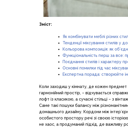
Зміст:
Як комбінувати меблі різних стилі
Тенденції міксування стилів у д
Кольорова композиція: як об’єдн
Функціональність перш за все: 
Поєднання стилів і характеру пр
Основні помилки під час міксуван
Експертна порада: створюйте ін
Коли заходиш у кімнату, де кожен предмет 
гармонійний простір, – відчувається справж
лофт із класикою, а сучасні стільці – з ві
Саме такі пошуки балансу між різноманітн
домашнього дизайну. Кордони між інтер’єр
особистого простору речі зі своєю історією
не хаос, а продуманий підхід, де важливу р