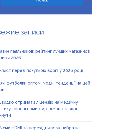
вежие записи
азин паяльников: рейтинг лучших магазинов
аины 2026
-лист перед покупкою воріт у 2026 році
ячі футболки оптом: модні тенденції на цей
он
швидко отримати ліцензію на медичну
ктику: типові помилки, відмова та як її
кнути
\’єми HDMI та перехідники: як вибрати