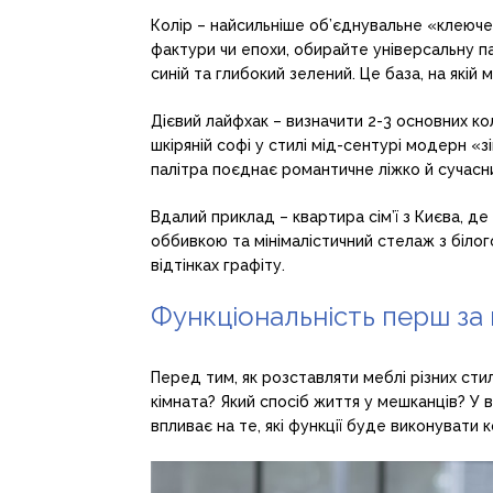
Колір – найсильніше об’єднувальне «клеюче» 
фактури чи епохи, обирайте універсальну палі
синій та глибокий зелений. Це база, на якій
Дієвий лайфхак – визначити 2-3 основних ко
шкіряній софі у стилі мід-сентурі модерн «з
палітра поєднає романтичне ліжко й сучасни
Вдалий приклад – квартира сім’ї з Києва, д
оббивкою та мінімалістичний стелаж з білого 
відтінках графіту.
Функціональність перш за 
Перед тим, як розставляти меблі різних стил
кімната? Який спосіб життя у мешканців? У в
впливає на те, які функції буде виконувати 