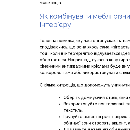
мешканців.
Як комбінувати меблі різних
інтер’єру
Головна помилка, яку часто допускають: н
сподіваючись, що вона якось сама «зіграєть
тоді, коли в інтер’єрі чітко відчувається іде
обертається. Наприклад, сучасна квартира 
сімейними антикварними кріслами буде вигл
кольорової гами або використовувати спільн
Є кілька хитрощів, що допоможуть уникнути
Оберіть домінуючий стиль, який 
Використовуйте повторювані еле
текстиль.
Групуйте акцентні речі: наприкла
обідньої зони створять акцент, 
Додавайте деталі, які об’єднуют