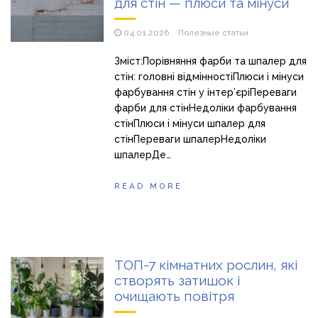
для стін — плюси та мінуси
Магазин паяльников: рейтинг лучших магазинов Украины
2026
04.01.2026
Полезные статьи
Зміст:Порівняння фарби та шпалер для
стін: головні відмінностіПлюси і мінуси
фарбування стін у інтер’єріПереваги
фарби для стінНедоліки фарбування
стінПлюси і мінуси шпалер для
стінПереваги шпалерНедоліки
шпалерДе…
READ MORE
ТОП-7 кімнатних рослин, які
створять затишок і
очищають повітря