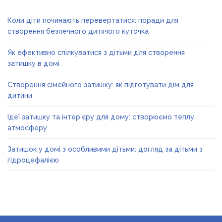
Коли діти починають перевертатися: поради для
створення безпечного дитячого куточка
Як ефективно спілкуватися з дітьми для створення
затишку в домі
Створення сімейного затишку: як підготувати дім для
дитини
Ідеї затишку та інтер’єру для дому: створюємо теплу
атмосферу
Затишок у домі з особливими дітьми: догляд за дітьми з
гідроцефалією