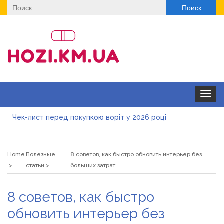
Найти:
Toggle
navigat
Чек-лист перед покупкою воріт у 2026 році
Дитячі футболки оптом: модні тенденції на цей сезон
Home
Полезные
8 советов, как быстро обновить интерьер без
Як швидко отримати ліцензію на медичну практику:
статьи
больших затрат
типові помилки, відмова та як її уникнути
Роз\’єми HDMI та перехідники: як вибрати потрібний
8 советов, как быстро
варіант
Натуральна косметика Хіларі для захисту шкіри від
обновить интерьер без
сонця