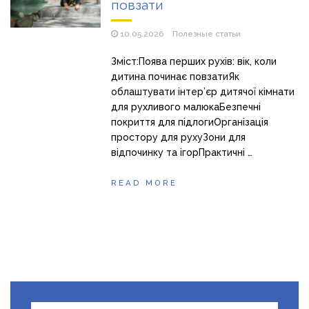
повзати
10.05.2026
Полезные статьи
Зміст:Поява перших рухів: вік, коли
дитина починає повзатиЯк
облаштувати інтер’єр дитячої кімнати
для рухливого малюкаБезпечні
покриття для підлогиОрганізація
простору для рухуЗони для
відпочинку та ігорПрактичні …
READ MORE