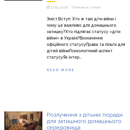
17.05.2026
Полезные статьи
Зміст:Вступ: Хто ж такі діти війни і
чому це важливо для домашнього
затишку?Хто підлягає статусу «діти
війни» в Україні?Визначення
офіційного статусуПрава та пільги для
дітей війниПсихологічний аспект
статусуЯк інтер…
READ MORE
Розлучення з дітьми: поради
для затишного домашнього
середовища