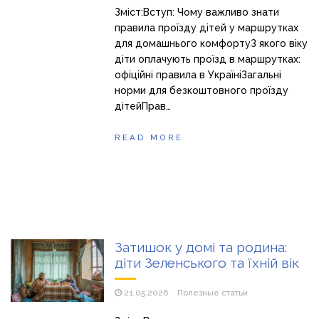
Магазин паяльников: рейтинг лучших магазинов Украины
Зміст:Вступ: Чому важливо знати
2026
правила проїзду дітей у маршрутках
для домашнього комфортуЗ якого віку
діти оплачують проїзд в маршрутках:
офіційні правила в УкраїніЗагальні
норми для безкоштовного проїзду
дітейПрав…
READ MORE
Затишок у домі та родина:
діти Зеленського та їхній вік
21.05.2026
Полезные статьи