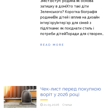
Зміст:Вступ: родина як основа
затишку в доміХто такі діти
Зеленського? Коротка біографія
родиниВік дітей і вплив на дизайн
інтер’єруІнтер’єр для сімей з
підлітками: як поєднати стиль і
потреби дітейПоради для створен…
READ MORE
Чек-лист перед покупкою
воріт у 2026 році
21.05.2026
Статьи