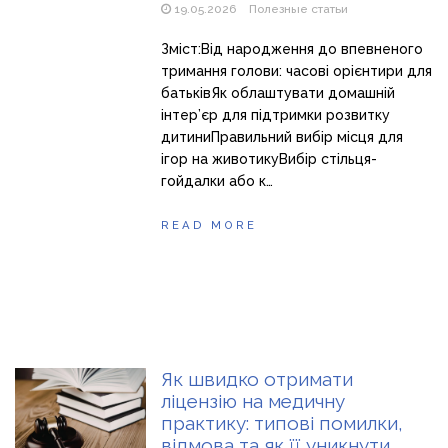
19.05.2026
Полезные статьи
Зміст:Від народження до впевненого
тримання голови: часові орієнтири для
батьківЯк облаштувати домашній
інтер’єр для підтримки розвитку
дитиниПравильний вибір місця для
ігор на животикуВибір стільця-
гойдалки або к…
READ MORE
Як швидко отримати
ліцензію на медичну
практику: типові помилки,
відмова та як її уникнути