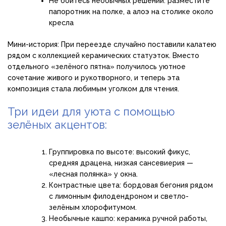
Не бойтесь необычных решений: разместите
папоротник на полке, а алоэ на столике около
кресла
Мини-история: При переезде случайно поставили калатею
рядом с коллекцией керамических статуэток. Вместо
отдельного «зелёного пятна» получилось уютное
сочетание живого и рукотворного, и теперь эта
композиция стала любимым уголком для чтения.
Три идеи для уюта с помощью
зелёных акцентов:
Группировка по высоте: высокий фикус,
средняя драцена, низкая сансевиерия —
«лесная полянка» у окна.
Контрастные цвета: бордовая бегония рядом
с лимонным филодендроном и светло-
зелёным хлорофитумом.
Необычные кашпо: керамика ручной работы,