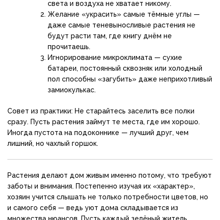
света и воздуха не хватает никому.
Желание «украсить» самые тёмные углы —
даже самые теневыносливые растения не
будут расти там, где книгу днём не
прочитаешь.
Игнорирование микроклимата — сухие
батареи, постоянный сквозняк или холодный
пол способны «загубить» даже неприхотливый
замиокулькас.
Совет из практики: Не старайтесь заселить все полки
сразу. Пусть растения займут те места, где им хорошо.
Иногда пустота на подоконнике — лучший друг, чем
лишний, но чахлый горшок.
Растения делают дом живым именно потому, что требуют
заботы и внимания. Постепенно изучая их «характер»,
хозяин учится слышать не только потребности цветов, но
и самого себя — ведь уют дома складывается из
множества нюансов. Пусть каждый зелёный житель