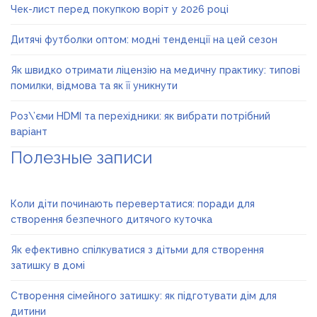
Чек-лист перед покупкою воріт у 2026 році
Дитячі футболки оптом: модні тенденції на цей сезон
Як швидко отримати ліцензію на медичну практику: типові
помилки, відмова та як її уникнути
Роз\’єми HDMI та перехідники: як вибрати потрібний
варіант
Полезные записи
Коли діти починають перевертатися: поради для
створення безпечного дитячого куточка
Як ефективно спілкуватися з дітьми для створення
затишку в домі
Створення сімейного затишку: як підготувати дім для
дитини