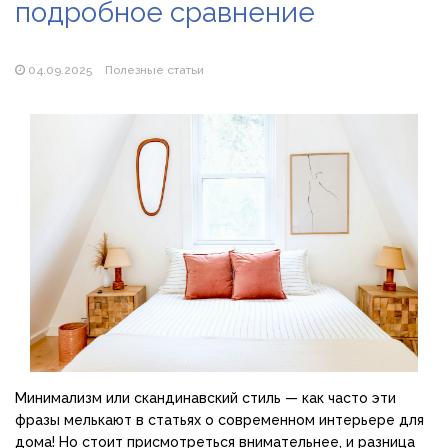
подробное сравнение
Магазин паяльников: рейтинг лучших магазинов Украины
2026
04.09.2025
Полезные статьи
Минимализм или скандинавский стиль — как часто эти
фразы мелькают в статьях о современном интерьере для
дома! Но стоит присмотреться внимательнее, и разница