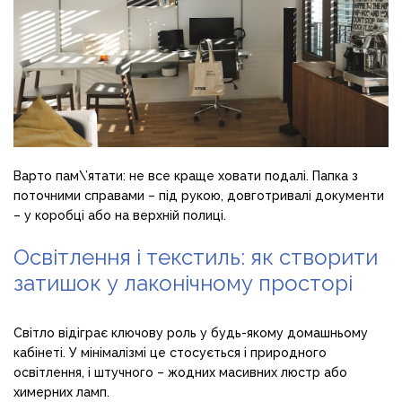
Варто пам\’ятати: не все краще ховати подалі. Папка з
поточними справами – під рукою, довготривалі документи
– у коробці або на верхній полиці.
Освітлення і текстиль: як створити
затишок у лаконічному просторі
Світло відіграє ключову роль у будь-якому домашньому
кабінеті. У мінімалізмі це стосується і природного
освітлення, і штучного – жодних масивних люстр або
химерних ламп.