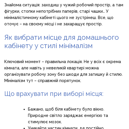
Знайома ситуація: заходиш у чужий робочий простір, а там
фігурки, стопки непотрібних паперів, старі чашки… У
мінімалістичному кабінеті цього не зустрінеш. Все, що
оточує – на своєму місці і не захаращує простір.
Як вибрати місце для домашнього
кабінету у стилі мінімалізм
Ключовий момент – правильна локація. Не у всіх є окрема
кімната, але навіть у невеликій квартирі можна
організувати робочу зону без шкоди для затишку й стилю.
Мінімалізм тут – справжній порятунок.
Що врахувати при виборі місця:
Бажано, щоб біля кабінету було вікно.
Природне світло заряджає енергією та
стимулює мозок.
Уникайте частин кімнати, де постійно