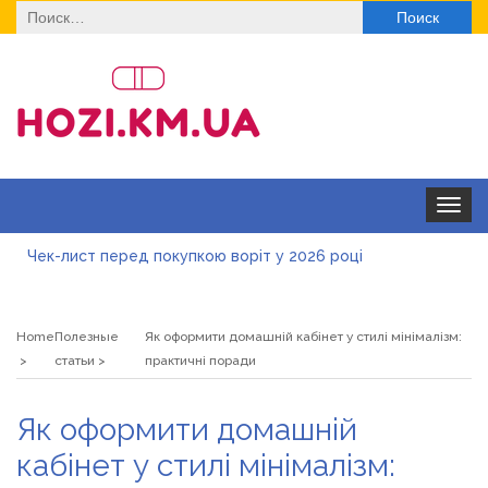
Найти:
Toggle
navigat
Чек-лист перед покупкою воріт у 2026 році
Дитячі футболки оптом: модні тенденції на цей сезон
Home
Полезные
Як оформити домашній кабінет у стилі мінімалізм:
Як швидко отримати ліцензію на медичну практику:
статьи
практичні поради
типові помилки, відмова та як її уникнути
Роз\’єми HDMI та перехідники: як вибрати потрібний
Як оформити домашній
варіант
Натуральна косметика Хіларі для захисту шкіри від
кабінет у стилі мінімалізм:
сонця