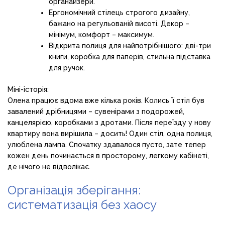
органайзери.
Ергономічний стілець строгого дизайну,
бажано на регульованій висоті. Декор –
мінімум, комфорт – максимум.
Відкрита полиця для найпотрібнішого: дві-три
книги, коробка для паперів, стильна підставка
для ручок.
Міні-історія:
Олена працює вдома вже кілька років. Колись її стіл був
завалений дрібницями – сувенірами з подорожей,
канцелярією, коробками з дротами. Після переїзду у нову
квартиру вона вирішила – досить! Один стіл, одна полиця,
улюблена лампа. Спочатку здавалося пусто, зате тепер
кожен день починається в просторому, легкому кабінеті,
де нічого не відволікає.
Організація зберігання:
систематизація без хаосу