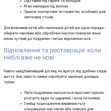
Підставки під гаряче та холодне.
М’які накладки під вазони.
Захисні скатертини чи серветки, особливо для
святкових столів.
Для власників котів або маленьких дітей ще одна порада –
обирати лаковані або оброблені маслом поверхні: вони
менш чутливі до подряпин і легше відновлюються.
Відновлення та реставрація: коли
меблі вже не нові
Навіть найдбайливіший догляд не врятує від дрібних слідів
життя. Але замість паніки спробуйте маленькі домашні
трюки.
Легкі подряпини маскуються простим горіхом:
розітріть ядро по царапині, і вона потьмяніє.
Глибші пошкодження вирівнюються
спеціальною мастикою або олівцем для