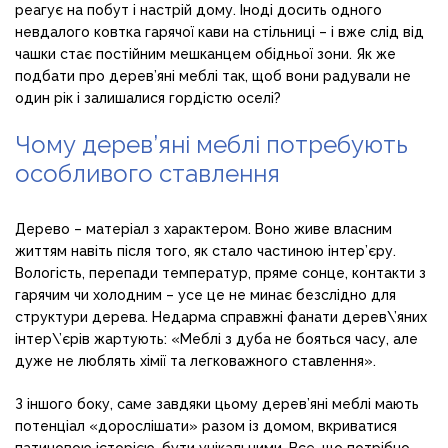
реагує на побут і настрій дому. Іноді досить одного
невдалого ковтка гарячої кави на стільниці – і вже слід від
чашки стає постійним мешканцем обідньої зони. Як же
подбати про дерев’яні меблі так, щоб вони радували не
один рік і залишалися гордістю оселі?
Чому дерев’яні меблі потребують
особливого ставлення
Дерево – матеріал з характером. Воно живе власним
життям навіть після того, як стало частиною інтер’єру.
Вологість, перепади температур, пряме сонце, контакти з
гарячим чи холодним – усе це не минає безслідно для
структури дерева. Недарма справжні фанати дерев\’яних
інтер\’єрів жартують: «Меблі з дуба не бояться часу, але
дуже не люблять хімії та легковажного ставлення».
З іншого боку, саме завдяки цьому дерев’яні меблі мають
потенціал «дорослішати» разом із домом, вкриватися