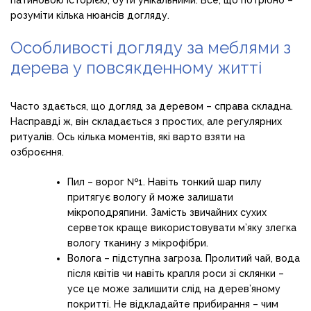
патиновою історією, бути унікальними. Все, що потрібно –
розуміти кілька нюансів догляду.
Особливості догляду за меблями з
дерева у повсякденному житті
Часто здається, що догляд за деревом – справа складна.
Насправді ж, він складається з простих, але регулярних
ритуалів. Ось кілька моментів, які варто взяти на
озброєння.
Пил – ворог №1. Навіть тонкий шар пилу
притягує вологу й може залишати
мікроподряпини. Замість звичайних сухих
серветок краще використовувати м’яку злегка
вологу тканину з мікрофібри.
Волога – підступна загроза. Пролитий чай, вода
після квітів чи навіть крапля роси зі склянки –
усе це може залишити слід на дерев’яному
покритті. Не відкладайте прибирання – чим