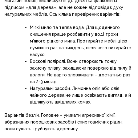
магазині полиці виблискують до десятка флаконів із
підписом «для дерева», але не кожен відповідає духу
натуральних меблів. Ось кілька перевірених варіантів:
М’які мило та тепла вода. Для щоденного
очищення краще розбавити у воді трохи
м’якого рідкого мила. Протирайте меблі цією
сумішшю раз на тиждень, після чого витирайте
насухо.
Воскові поліролі. Вони створюють тонку
захисну плівку, захищаючи поверхню від пилу й
вологи. Не варто зловживати – достатньо раз
на 2-3 місяці.
Натуральні засоби. Лимонна олія або олія
чайного дерева не лише освіжають вигляд, а й
відлякують шкідливих комах.
Варіантів безліч. Головне – уникати агресивної хімії,
абразивних порошкових засобів і спиртовмісних рідин:
вони сушать і руйнують деревину.