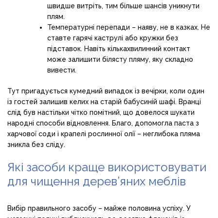
швидше витріть, тим більше шансів уникнути
плям.
Температурні перепади – наяву, не в казках. Не
ставте гарячі каструлі або кружки без
підставок. Навіть кількахвилинний контакт
може залишити білясту пляму, яку складно
вивести.
Тут пригадується кумедний випадок із вечірки, коли один
із гостей залишив келих на старій бабусиній шафі. Вранці
слід був настільки чітко помітний, що довелося шукати
народні способи відновлення. Благо, допомогла паста з
харчової соди і крапелі рослинної олії – неглибока пляма
зникла без сліду.
Які засоби краще використовувати
для чищення дерев’яних меблів
Вибір правильного засобу – майже половина успіху. У