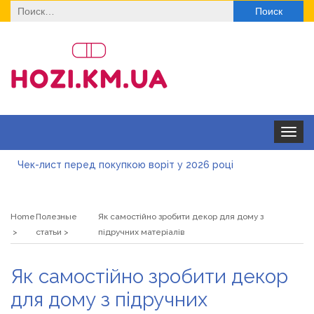
Найти:
Toggle
navigat
Чек-лист перед покупкою воріт у 2026 році
Дитячі футболки оптом: модні тенденції на цей сезон
Home
Полезные
Як самостійно зробити декор для дому з
Як швидко отримати ліцензію на медичну практику:
статьи
підручних матеріалів
типові помилки, відмова та як її уникнути
Роз\’єми HDMI та перехідники: як вибрати потрібний
Як самостійно зробити декор
варіант
Натуральна косметика Хіларі для захисту шкіри від
для дому з підручних
сонця