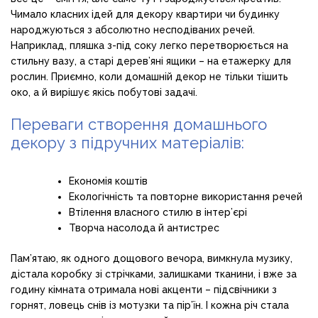
Чимало класних ідей для декору квартири чи будинку
народжуються з абсолютно несподіваних речей.
Наприклад, пляшка з-під соку легко перетворюється на
стильну вазу, а старі дерев’яні ящики – на етажерку для
рослин. Приємно, коли домашній декор не тільки тішить
око, а й вирішує якісь побутові задачі.
Переваги створення домашнього
декору з підручних матеріалів:
Економія коштів
Екологічність та повторне використання речей
Втілення власного стилю в інтер’єрі
Творча насолода й антистрес
Пам’ятаю, як одного дощового вечора, вимкнула музику,
дістала коробку зі стрічками, залишками тканини, і вже за
годину кімната отримала нові акценти – підсвічники з
горнят, ловець снів із мотузки та пір’їн. І кожна річ стала