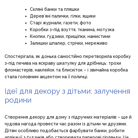
Скляні банки та пляшки
Дерев’яні палички, гілки, ящики
Старі журнали, газети, фото
Коробки з-під взуття, тканина, мотузка
Кнопки, ґудзики, прищіпки, намистини
Залишки шпалер, стрічки, мереживо
Спостерігала, як донька самостійно перетворила коробку
з-під печива на яскраву шкатулку для дрібниць: трохи
фломастерів, наклейок та блискіток – і звичайна коробка
стала головним акцентом на її поличці.
Ідеї для декору з дітьми: залучення
родини
Створення декору для дому з підручних матеріалів – ще й
чудова нагода провести час разом із дітьми чи друзями.
Дітям особливо подобається фарбувати банки, робити
аплікації з ґудзиків або створювати паперові гірлянди. Це