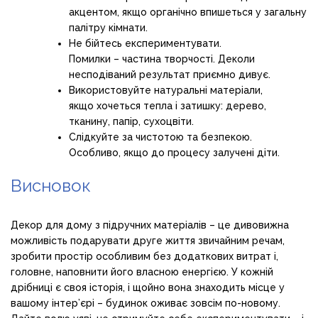
акцентом, якщо органічно впишеться у загальну
палітру кімнати.
Не бійтесь експериментувати.
Помилки – частина творчості. Деколи
несподіваний результат приємно дивує.
Використовуйте натуральні матеріали,
якщо хочеться тепла і затишку: дерево,
тканину, папір, сухоцвіти.
Слідкуйте за чистотою та безпекою.
Особливо, якщо до процесу залучені діти.
Висновок
Декор для дому з підручних матеріалів – це дивовижна
можливість подарувати друге життя звичайним речам,
зробити простір особливим без додаткових витрат і,
головне, наповнити його власною енергією. У кожній
дрібниці є своя історія, і щойно вона знаходить місце у
вашому інтер’єрі – будинок оживає зовсім по-новому.