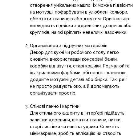
створення унікальних кашпо. Їх можна підвісити
на мотузці, пофарбувати в улюблені кольори,
обмотати тканиною або джутом. Оригінально
виглядають підвіски з дерев’яних дощечок або
кругляків, на які кріплять невеличкі вазончики.
Органайзери з підручних матеріалів
Декор для кухні чи робочого столу легко
оновити, використавши консервні банки,
коробки від взуття, старі кошики. Розмалюйте
їх акриловими фарбами, обгорніть тканиною,
додайте мотузяні деталі або бирки. Такі речі
не просто радують око, а й допомагають
організувати простір.
Стінові панно і картини
Для стильного акценту в інтер’єрі підійдуть
залишки деревини, шматки тканини, нитки,
старі листівки чи навіть гудзики. Сплетіть
мінімакраме, зробіть аплікацію чи створіть