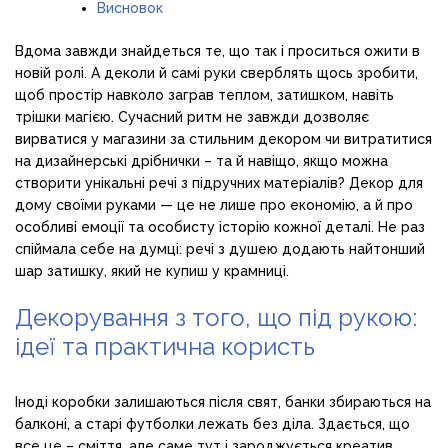
Висновок
Вдома завжди знайдеться те, що так і проситься ожити в
новій ролі. А деколи й самі руки сверблять щось зробити,
щоб простір навколо заграв теплом, затишком, навіть
трішки магією. Сучасний ритм не завжди дозволяє
вирватися у магазини за стильним декором чи витратитися
на дизайнерські дрібнички – та й навіщо, якщо можна
створити унікальні речі з підручних матеріалів? Декор для
дому своїми руками — це не лише про економію, а й про
особливі емоції та особисту історію кожної деталі. Не раз
спіймала себе на думці: речі з душею додають найтонший
шар затишку, який не купиш у крамниці.
Декорування з того, що під рукою:
ідеї та практична користь
Іноді коробки залишаються після свят, банки збираються на
балконі, а старі футболки лежать без діла. Здається, що
все це – сміття, але саме тут і зароджується креатив.