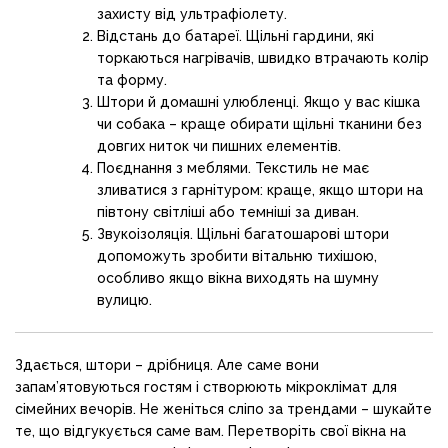
захисту від ультрафіолету.
Відстань до батареї. Щільні гардини, які
торкаються нагрівачів, швидко втрачають колір
та форму.
Штори й домашні улюбленці. Якщо у вас кішка
чи собака – краще обирати щільні тканини без
довгих ниток чи пишних елементів.
Поєднання з меблями. Текстиль не має
зливатися з гарнітуром: краще, якщо штори на
півтону світліші або темніші за диван.
Звукоізоляція. Щільні багатошарові штори
допоможуть зробити вітальню тихішою,
особливо якщо вікна виходять на шумну
вулицю.
Здається, штори – дрібниця. Але саме вони
запам’ятовуються гостям і створюють мікроклімат для
сімейних вечорів. Не женіться сліпо за трендами – шукайте
те, що відгукується саме вам. Перетворіть свої вікна на