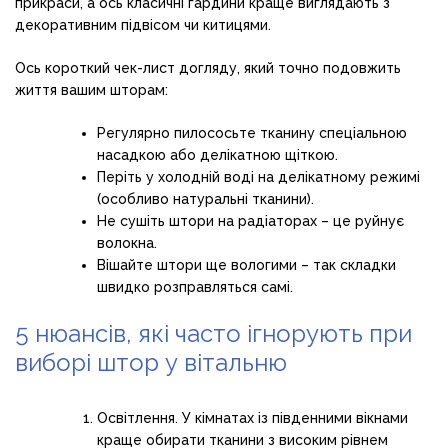
прикраси, а ось класичні гардини краще виглядають з
декоративним підвісом чи китицями.
Ось короткий чек-лист догляду, який точно подовжить
життя вашим шторам:
Регулярно пилососьте тканину спеціальною
насадкою або делікатною щіткою.
Періть у холодній воді на делікатному режимі
(особливо натуральні тканини).
Не сушіть штори на радіаторах – це руйнує
волокна.
Вішайте штори ще вологими – так складки
швидко розправляться самі.
5 нюансів, які часто ігнорують при
виборі штор у вітальню
Освітлення. У кімнатах із південними вікнами
краще обирати тканини з високим рівнем