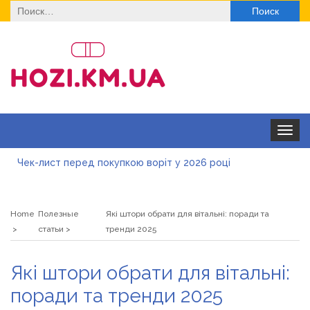
Найти:
Toggle
navigat
Чек-лист перед покупкою воріт у 2026 році
Дитячі футболки оптом: модні тенденції на цей сезон
Home
Полезные
Які штори обрати для вітальні: поради та
Як швидко отримати ліцензію на медичну практику:
статьи
тренди 2025
типові помилки, відмова та як її уникнути
Роз\’єми HDMI та перехідники: як вибрати потрібний
Які штори обрати для вітальні:
варіант
Натуральна косметика Хіларі для захисту шкіри від
поради та тренди 2025
сонця