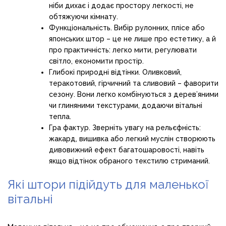
ніби дихає і додає простору легкості, не
обтяжуючи кімнату.
Функціональність. Вибір рулонних, плісе або
японських штор – це не лише про естетику, а й
про практичність: легко мити, регулювати
світло, економити простір.
Глибокі природні відтінки. Оливковий,
теракотовий, гірчичний та сливовий – фаворити
сезону. Вони легко комбінуються з дерев’яними
чи глиняними текстурами, додаючи вітальні
тепла.
Гра фактур. Зверніть увагу на рельєфність:
жакард, вишивка або легкий муслін створюють
дивовижний ефект багатошаровості, навіть
якщо відтінок обраного текстилю стриманий.
Які штори підійдуть для маленької
вітальні