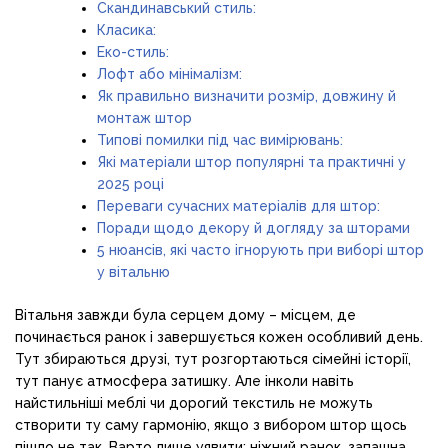
Скандинавський стиль:
Класика:
Еко-стиль:
Лофт або мінімалізм:
Як правильно визначити розмір, довжину й
монтаж штор
Типові помилки під час вимірювань:
Які матеріали штор популярні та практичні у
2025 році
Переваги сучасних матеріалів для штор:
Поради щодо декору й догляду за шторами
5 нюансів, які часто ігнорують при виборі штор
у вітальню
Вітальня завжди була серцем дому – місцем, де
починається ранок і завершується кожен особливий день.
Тут збираються друзі, тут розгортаються сімейні історії,
тут панує атмосфера затишку. Але інколи навіть
найстильніші меблі чи дорогий текстиль не можуть
створити ту саму гармонію, якщо з вибором штор щось
пішло не так. Варто лише уявити: ніжний ранок, запашна