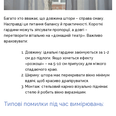
Багато хто вважає, що довжина штори – справа смаку.
Насправді це питання балансу й практичності. Короткі
гардини можуть зіпсувати пропорції, а довгі –
перетворити вітальню на «домашній театр». Важливо
враховувати:
Довжину: ідеальні гардини закінчуються за 1-2
см до підлоги. Якщо хочеться ефекту
«розкоші» – на 5-10 см припуску для м’якого
спадаючого краю.
Ширину: штора має перекривати вікно мінімум
вдвічі, щоб красиво драпіруватися.
Монтаж: стельовий карниз візуально піднімає
стелю й робить вікно виразнішим.
Типові помилки під час вимірювань: