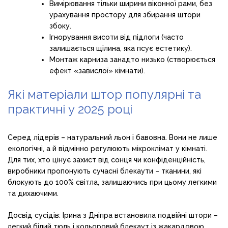
Вимірювання тільки ширини віконної рами, без
урахування простору для збирання штори
збоку.
Ігнорування висоти від підлоги (часто
залишається щілина, яка псує естетику).
Монтаж карниза занадто низько (створюється
ефект «завислої» кімнати).
Які матеріали штор популярні та
практичні у 2025 році
Серед лідерів – натуральний льон і бавовна. Вони не лише
екологічні, а й відмінно регулюють мікроклімат у кімнаті.
Для тих, хто цінує захист від сонця чи конфіденційність,
виробники пропонують сучасні блекаути – тканини, які
блокують до 100% світла, залишаючись при цьому легкими
та дихаючими.
Досвід сусідів: Ірина з Дніпра встановила подвійні штори –
легкий білий тюль і кольоровий блекаут із жакардовою