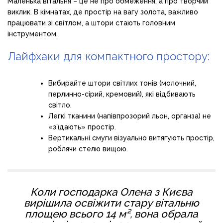
Маленька вітальня – це не про обмеження, а про творчий
виклик. В кімнатах, де простір на вагу золота, важливо
працювати зі світлом, а штори стають головним
інструментом.
Лайфхаки для компактного простору:
Вибирайте штори світлих тонів (молочний,
перлинно-сірий, кремовий), які відбивають
світло.
Легкі тканини (напівпрозорий льон, органза) не
«з’їдають» простір.
Вертикальні смуги візуально витягують простір,
роблячи стелю вищою.
Коли господарка Олена з Києва
вирішила освіжити стару вітальню
площею всього 14 м², вона обрала