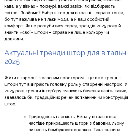
кава, а у вікнах – похмурі, важкі завіси, які відбирають
світло… Знайомо? Вибір штор для вітальні – справа тонка,
бо тут важлива не тільки мода, а й ваш особистий
комфорт. Як не розгубитися серед трендів 2025 року й
знайти «свої» штори – справа не лише кольору чи
довжини.
Актуальні тренди штор для вітальні
2025
Жити в гармонії з власним простором – це вже тренд, і
штори тут відіграють головну роль у створенні настрою. У
2025 році тренди інтер’єру змінюють бачення навіть таких,
здавалось би, традиційних речей як тканини чи конструкція
штор.
Природність і легкість. Вікна у вітальні все
частіше прикрашають штори з бавовни, льону
чи навіть бамбукових волокон. Така тканина