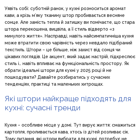
Уявіть собі: суботній ранок, у кухні розноситься аромат
кави, а крізь м’яку тканину штор пробивається весняне
сонце. Але замість тепла й затишку ви помічаєте, що стара
штора перекошена, вицвіла, а її стиль відверто «з
минулого життя». Насправді, навіть найсимпатичніша кухня
може втратити свою чарівність через невдало підібраний
текстиль. Штори – це більше, ніж захист від сонця чи
цікавих поглядів. Це акцент, який задає настрій, підкреслює
стиль і… навіть впливає на функціональність простору. Як
обрати ідеальні штори для кухні у 2025 році й не
пошкодувати? Давайте розбиратись у сучасних
тенденціях, практиці та маленьких хитрощах.
Які штори найкраще підходять для
кухні: сучасні тренди
Кухня – особливе місце у домі. Тут вирує життя: смажиться
картопля, проливається кава, хтось із дітей розливає сік.
Тому питання, які штори вибрати для кухні, потребує не