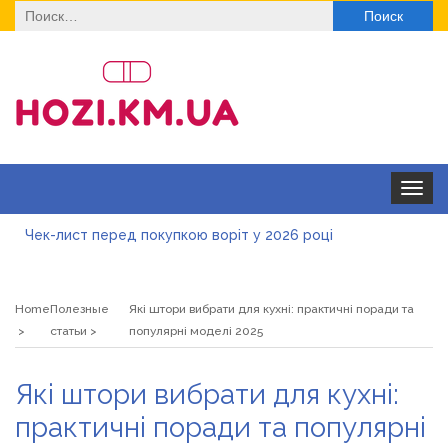
Найти:
Toggle
navigat
Чек-лист перед покупкою воріт у 2026 році
Дитячі футболки оптом: модні тенденції на цей сезон
Home
Полезные
Які штори вибрати для кухні: практичні поради та
Як швидко отримати ліцензію на медичну практику:
статьи
популярні моделі 2025
типові помилки, відмова та як її уникнути
Роз\’єми HDMI та перехідники: як вибрати потрібний
Які штори вибрати для кухні:
варіант
Натуральна косметика Хіларі для захисту шкіри від
практичні поради та популярні
сонця