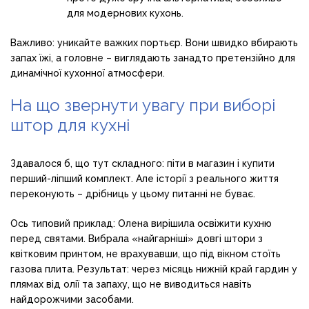
для модернових кухонь.
Важливо: уникайте важких портьєр. Вони швидко вбирають
запах їжі, а головне – виглядають занадто претензійно для
динамічної кухонної атмосфери.
На що звернути увагу при виборі
штор для кухні
Здавалося б, що тут складного: піти в магазин і купити
перший-ліпший комплект. Але історії з реального життя
переконують – дрібниць у цьому питанні не буває.
Ось типовий приклад: Олена вирішила освіжити кухню
перед святами. Вибрала «найгарніші» довгі штори з
квітковим принтом, не врахувавши, що під вікном стоїть
газова плита. Результат: через місяць нижній край гардин у
плямах від олії та запаху, що не виводиться навіть
найдорожчими засобами.