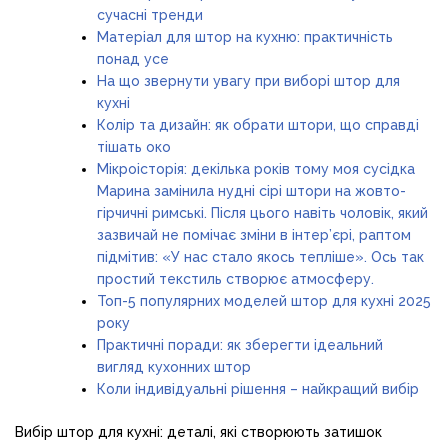
сучасні тренди
Матеріал для штор на кухню: практичність
понад усе
На що звернути увагу при виборі штор для
кухні
Колір та дизайн: як обрати штори, що справді
тішать око
Мікроісторія: декілька років тому моя сусідка
Марина замінила нудні сірі штори на жовто-
гірчичні римські. Після цього навіть чоловік, який
зазвичай не помічає зміни в інтер’єрі, раптом
підмітив: «У нас стало якось тепліше». Ось так
простий текстиль створює атмосферу.
Топ-5 популярних моделей штор для кухні 2025
року
Практичні поради: як зберегти ідеальний
вигляд кухонних штор
Коли індивідуальні рішення – найкращий вибір
Вибір штор для кухні: деталі, які створюють затишок