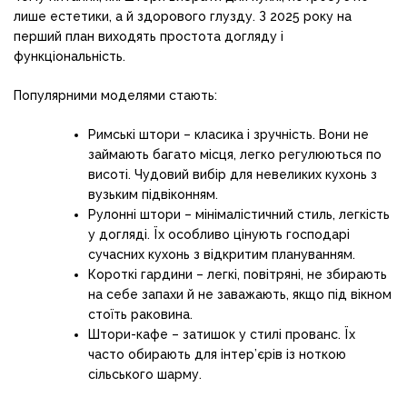
лише естетики, а й здорового глузду. З 2025 року на
перший план виходять простота догляду і
функціональність.
Популярними моделями стають:
Римські штори – класика і зручність. Вони не
займають багато місця, легко регулюються по
висоті. Чудовий вибір для невеликих кухонь з
вузьким підвіконням.
Рулонні штори – мінімалістичний стиль, легкість
у догляді. Їх особливо цінують господарі
сучасних кухонь з відкритим плануванням.
Короткі гардини – легкі, повітряні, не збирають
на себе запахи й не заважають, якщо під вікном
стоїть раковина.
Штори-кафе – затишок у стилі прованс. Їх
часто обирають для інтер’єрів із ноткою
сільського шарму.