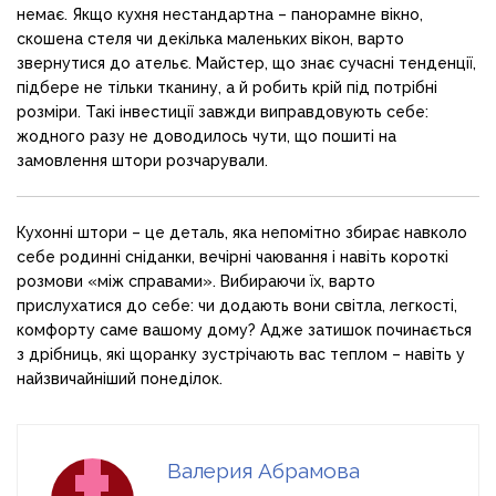
немає. Якщо кухня нестандартна – панорамне вікно,
скошена стеля чи декілька маленьких вікон, варто
звернутися до ательє. Майстер, що знає сучасні тенденції,
підбере не тільки тканину, а й робить крій під потрібні
розміри. Такі інвестиції завжди виправдовують себе:
жодного разу не доводилось чути, що пошиті на
замовлення штори розчарували.
Кухонні штори – це деталь, яка непомітно збирає навколо
себе родинні сніданки, вечірні чаювання і навіть короткі
розмови «між справами». Вибираючи їх, варто
прислухатися до себе: чи додають вони світла, легкості,
комфорту саме вашому дому? Адже затишок починається
з дрібниць, які щоранку зустрічають вас теплом – навіть у
найзвичайніший понеділок.
Валерия Абрамова