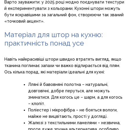
Варто зауважити: у 2025 році модно поєднувати текстури
й експериментувати з кольорами. Кухонні штори можуть
бути яскравішими за загальний фон, створюючи так званий
«точковий акцент».
Матеріал для штор на кухню:
практичність понад усе
Навіть найкрасивіші штори швидко втратять вигляд, якщо
тканина поглинає запахи чи важко відпирається від плям.
Ось кілька порад, які матеріали ідеальні для кухні:
Лляні й бавовняні полотна – натуральні,
довговічні, добре перуться, але можуть
зминатися. Для когось це – шарм, а для когось
– клопіт.
Поліестер і мікрофібра – не бояться вологи,
майже не вицвітають, прості у догляді.
Жалюзі з текстильними ламелями – незвична,
проте дуже зручна альтернатива, особливо