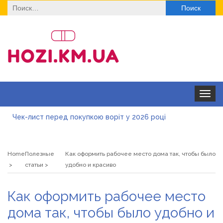
Найти:
Toggle
navigat
Чек-лист перед покупкою воріт у 2026 році
Дитячі футболки оптом: модні тенденції на цей сезон
Home
Полезные
Как оформить рабочее место дома так, чтобы было
Як швидко отримати ліцензію на медичну практику:
статьи
удобно и красиво
типові помилки, відмова та як її уникнути
Роз\’єми HDMI та перехідники: як вибрати потрібний
Как оформить рабочее место
варіант
Натуральна косметика Хіларі для захисту шкіри від
дома так, чтобы было удобно и
сонця