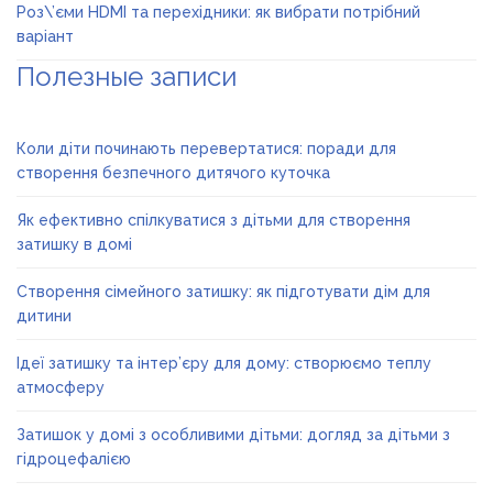
Роз\’єми HDMI та перехідники: як вибрати потрібний
варіант
Полезные записи
Коли діти починають перевертатися: поради для
створення безпечного дитячого куточка
Як ефективно спілкуватися з дітьми для створення
затишку в домі
Створення сімейного затишку: як підготувати дім для
дитини
Ідеї затишку та інтер’єру для дому: створюємо теплу
атмосферу
Затишок у домі з особливими дітьми: догляд за дітьми з
гідроцефалією