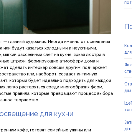
пот
П
т — главный художник. Иногда именно от освещения
Кол
та или будут казаться холодными и неуютными.
для
 мягкий рассеянный свет на кухне, яркая люстра в
важные штрихи, формирующие атмосферу дома и
Як 
жет сделать интерьер совсем другим: подчеркнёт
ств
ространство или, наоборот, создаст интимную
иант, который будет идеально подходить для каждой
Ств
ния легко растеряться среди многообразия форм,
дім
ростые правила, которые превращают процесс выбора
нанное творчество.
Іде
теп
 освещение для кухни
Зат
діт
тренним кофе, готовят семейные ужины или