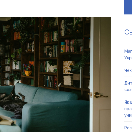
С
Маг
Укр
Чек
Дит
сез
Як 
пра
уни
Роз