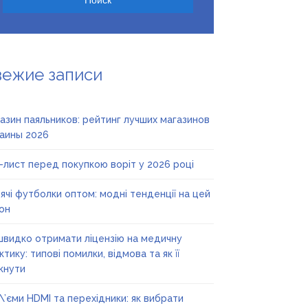
вежие записи
азин паяльников: рейтинг лучших магазинов
аины 2026
-лист перед покупкою воріт у 2026 році
ячі футболки оптом: модні тенденції на цей
он
швидко отримати ліцензію на медичну
ктику: типові помилки, відмова та як її
кнути
\’єми HDMI та перехідники: як вибрати