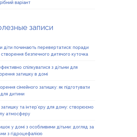
рібний варіант
олезные записи
и діти починають перевертатися: поради
 створення безпечного дитячого куточка
ефективно спілкуватися з дітьми для
орення затишку в домі
орення сімейного затишку: як підготувати
 для дитини
ї затишку та інтер’єру для дому: створюємо
лу атмосферу
ишок у домі з особливими дітьми: догляд за
ьми з гідроцефалією