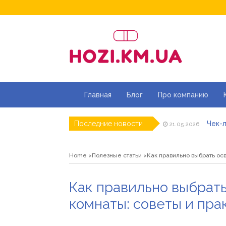
Главная
Блог
Про компанию
Чек-л
Последние новости
21.05.2026
Дитя
20.05.2026
Як ш
18.05.2026
Home
Полезные статьи
Как правильно выбрать о
Роз\
07.05.2026
Натур
16.04.2026
Магаз
01.07.2026
Как правильно выбрат
комнаты: советы и пр