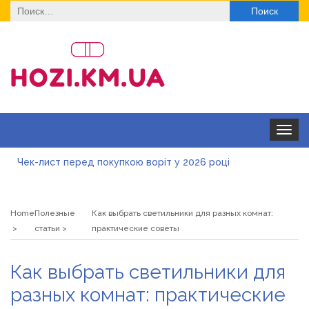
Найти:
Toggle
navigat
Чек-лист перед покупкою воріт у 2026 році
Дитячі футболки оптом: модні тенденції на цей сезон
Home
Полезные
Как выбрать светильники для разных комнат:
Як швидко отримати ліцензію на медичну практику:
статьи
практические советы
типові помилки, відмова та як її уникнути
Роз\’єми HDMI та перехідники: як вибрати потрібний
Как выбрать светильники для
варіант
Натуральна косметика Хіларі для захисту шкіри від
разных комнат: практические
сонця