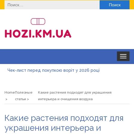
Найти:
Toggle
navigat
Чек-лист перед покупкою воріт у 2026 році
Дитячі футболки оптом: модні тенденції на цей сезон
Home
Полезные
Какие растения подходят для украшения
Як швидко отримати ліцензію на медичну практику:
статьи
интерьера и очищения воздуха
типові помилки, відмова та як її уникнути
Роз\’єми HDMI та перехідники: як вибрати потрібний
Какие растения подходят для
варіант
Натуральна косметика Хіларі для захисту шкіри від
украшения интерьера и
сонця