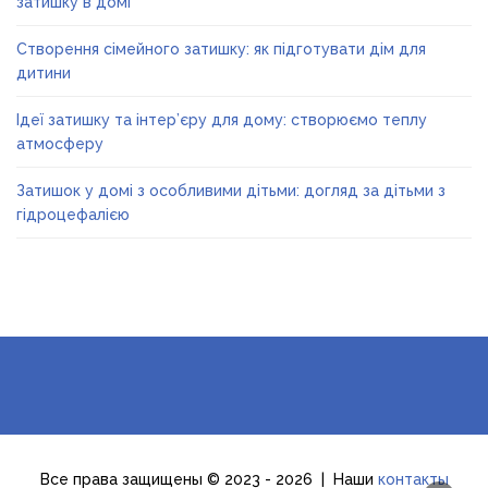
затишку в домі
Створення сімейного затишку: як підготувати дім для
дитини
Ідеї затишку та інтер’єру для дому: створюємо теплу
атмосферу
Затишок у домі з особливими дітьми: догляд за дітьми з
гідроцефалією
Все права защищены © 2023 - 2026 | Наши
контакты