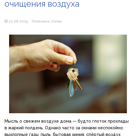
очищения воздуха
Магазин паяльников: рейтинг лучших магазинов Украины
2026
22.08.2025
Полезные статьи
Мысль о свежем воздухе дома — будто глоток прохлады
в жаркий полдень. Однако часто за окнами неспокойно:
выхлопные газы, пыль, бытовая химия, спёртый воздух