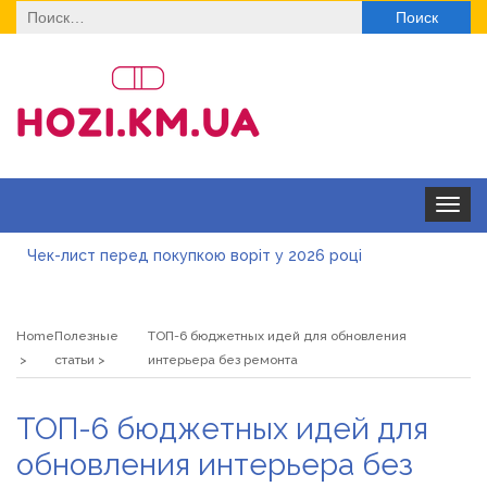
Найти:
Toggle
navigat
Чек-лист перед покупкою воріт у 2026 році
Дитячі футболки оптом: модні тенденції на цей сезон
Home
Полезные
ТОП-6 бюджетных идей для обновления
Як швидко отримати ліцензію на медичну практику:
статьи
интерьера без ремонта
типові помилки, відмова та як її уникнути
Роз\’єми HDMI та перехідники: як вибрати потрібний
ТОП-6 бюджетных идей для
варіант
Натуральна косметика Хіларі для захисту шкіри від
обновления интерьера без
сонця