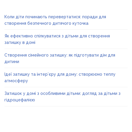
Коли діти починають перевертатися: поради для
створення безпечного дитячого куточка
Як ефективно спілкуватися з дітьми для створення
затишку в домі
Створення сімейного затишку: як підготувати дім для
дитини
Ідеї затишку та інтер’єру для дому: створюємо теплу
атмосферу
Затишок у домі з особливими дітьми: догляд за дітьми з
гідроцефалією