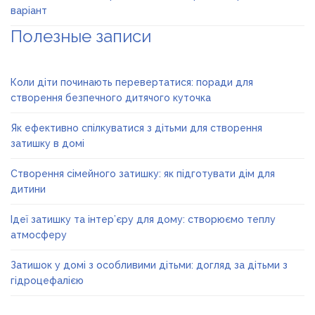
варіант
Полезные записи
Коли діти починають перевертатися: поради для
створення безпечного дитячого куточка
Як ефективно спілкуватися з дітьми для створення
затишку в домі
Створення сімейного затишку: як підготувати дім для
дитини
Ідеї затишку та інтер’єру для дому: створюємо теплу
атмосферу
Затишок у домі з особливими дітьми: догляд за дітьми з
гідроцефалією