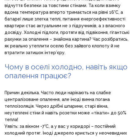
відчуття безпеки за товстими стінами. Та коли взимку
вдома температура вперто тримається на рівні 16°C, а
батареї лише злегка теплі, питання енергоефективності
квартири стає актуальним не з підручників, а з власного
досвіду. Холодні підлоги, протяги від підвіконня, гігантські
рахунки за опалення – знайома картина? Час розібратись,
як реально утеплити оселю без зайвого клопоту й не
втратити затишок інтер’єру.
Чому в оселі холодно, навіть якщо
опалення працює?
Причин декілька. Часто люди нарікають на слабке
централізоване опалення, але іноді винна погана
теплоізоляція. Через дрібні шпарини, старі вікна,
неутеплені стіни й навіть розетки може «тікати» до 50%
тепла!
Уявіть: за вікном -7°C, а у вас у коридорі – постійний
холодний протяг. Іноді джерело криється у неочевидних