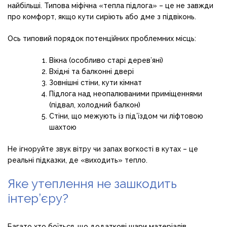
найбільші. Типова міфічна «тепла підлога» – це не завжди
про комфорт, якщо кути сиріють або дме з підвіконь.
Ось типовий порядок потенційних проблемних місць:
Вікна (особливо старі дерев’яні)
Вхідні та балконні двері
Зовнішні стіни, кути кімнат
Підлога над неопалюваними приміщеннями
(підвал, холодний балкон)
Стіни, що межують із під’їздом чи ліфтовою
шахтою
Не ігноруйте звук вітру чи запах вогкості в кутах – це
реальні підказки, де «виходить» тепло.
Яке утеплення не зашкодить
інтер’єру?
Багато хто боїться, що додаткові шари матеріалів