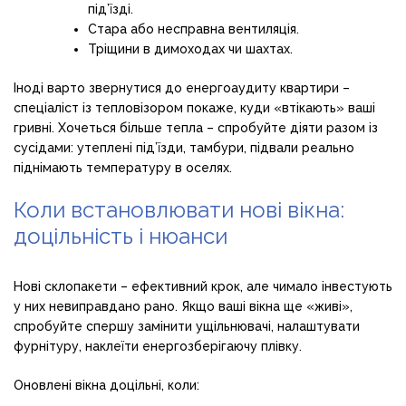
під’їзді.
Стара або несправна вентиляція.
Тріщини в димоходах чи шахтах.
Іноді варто звернутися до енергоаудиту квартири –
спеціаліст із тепловізором покаже, куди «втікають» ваші
гривні. Хочеться більше тепла – спробуйте діяти разом із
сусідами: утеплені під’їзди, тамбури, підвали реально
піднімають температуру в оселях.
Коли встановлювати нові вікна:
доцільність і нюанси
Нові склопакети – ефективний крок, але чимало інвестують
у них невиправдано рано. Якщо ваші вікна ще «живі»,
спробуйте спершу замінити ущільнювачі, налаштувати
фурнітуру, наклеїти енергозберігаючу плівку.
Оновлені вікна доцільні, коли: