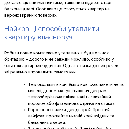
деталях: щілини між плитами, тріщини в підлозі, старі
балконні двері. Особливо це стосується квартир на
верхніх і крайніх поверхах.
Найкращі способи утеплити
квартиру власноруч
Робити повне комплексне утеплення з будівельною
бригадою – дорого й не завжди можливо, особливо у
багатоквартирних будинках. Однак є низка дієвих речей,
які реально впровадити самотужки:
Теплоізоляція вікон. Якщо нові склопакети не по
кишені, допоможе ущільнювач для рам,
теплозберігаюча плівка, навіть звичайний
поролон або флізелінова стрічка на стиках.
Поролонові валики для дверей. Простий
лайфхак: проклейте нижній край вхідних та
балконних дверей.
Закриття батарей і труб. Деякі меблі або