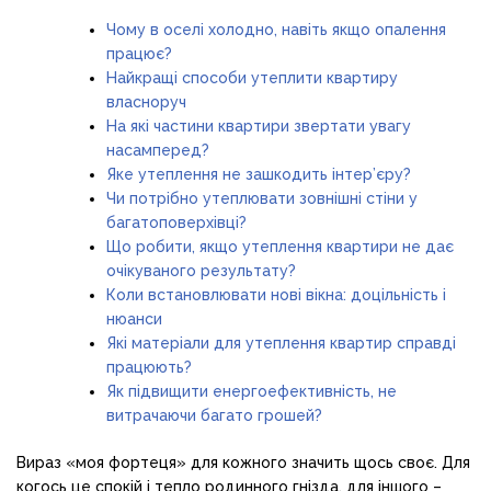
Чому в оселі холодно, навіть якщо опалення
працює?
Найкращі способи утеплити квартиру
власноруч
На які частини квартири звертати увагу
насамперед?
Яке утеплення не зашкодить інтер’єру?
Чи потрібно утеплювати зовнішні стіни у
багатоповерхівці?
Що робити, якщо утеплення квартири не дає
очікуваного результату?
Коли встановлювати нові вікна: доцільність і
нюанси
Які матеріали для утеплення квартир справді
працюють?
Як підвищити енергоефективність, не
витрачаючи багато грошей?
Вираз «моя фортеця» для кожного значить щось своє. Для
когось це спокій і тепло родинного гнізда, для іншого –