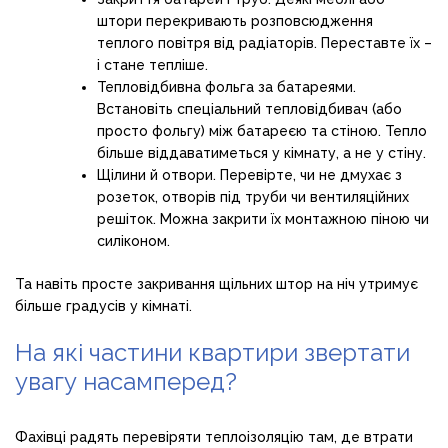
штори перекривають розповсюдження
теплого повітря від радіаторів. Переставте їх –
і стане тепліше.
Тепловідбивна фольга за батареями.
Встановіть спеціальний тепловідбивач (або
просто фольгу) між батареєю та стіною. Тепло
більше віддаватиметься у кімнату, а не у стіну.
Щілини й отвори. Перевірте, чи не дмухає з
розеток, отворів під труби чи вентиляційних
решіток. Можна закрити їх монтажною піною чи
силіконом.
Та навіть просте закривання щільних штор на ніч утримує
більше градусів у кімнаті.
На які частини квартири звертати
увагу насамперед?
Фахівці радять перевіряти теплоізоляцію там, де втрати