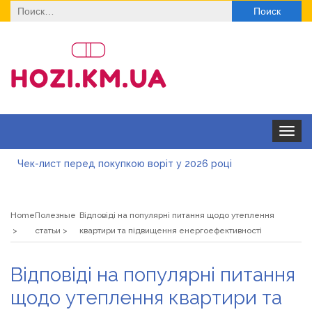
Найти:
Toggle
navigat
Чек-лист перед покупкою воріт у 2026 році
Дитячі футболки оптом: модні тенденції на цей сезон
Home
Полезные
Відповіді на популярні питання щодо утеплення
Як швидко отримати ліцензію на медичну практику:
статьи
квартири та підвищення енергоефективності
типові помилки, відмова та як її уникнути
Роз\’єми HDMI та перехідники: як вибрати потрібний
Відповіді на популярні питання
варіант
Натуральна косметика Хіларі для захисту шкіри від
щодо утеплення квартири та
сонця